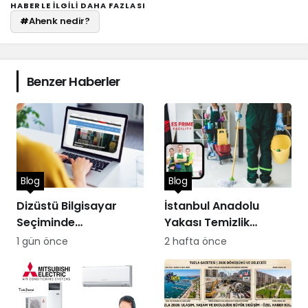
HABERLE ILGILI DAHA FAZLASI
#
Ahenk nedir?
Benzer Haberler
Blog
Blog
Dizüstü Bilgisayar
İstanbul Anadolu
Seçiminde
Yakası Temizlik
Performans
Hizmetleri
1 gün önce
2 hafta önce