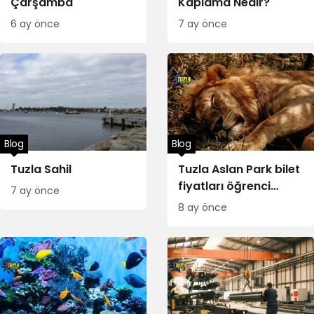
Çarşamba
Kaplama Nedir?
6 ay önce
7 ay önce
Blog
Blog
Tuzla Sahil
Tuzla Aslan Park bilet
fiyatları öğrenci
7 ay önce
indirimi
8 ay önce