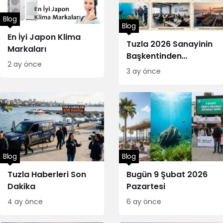
Blog
Blog
En İyi Japon Klima
Tuzla 2026 Sanayinin
Markaları
Başkentinden
2 ay önce
İstanbul
3 ay önce
Blog
Blog
Tuzla Haberleri Son
Bugün 9 Şubat 2026
Dakika
Pazartesi
4 ay önce
6 ay önce