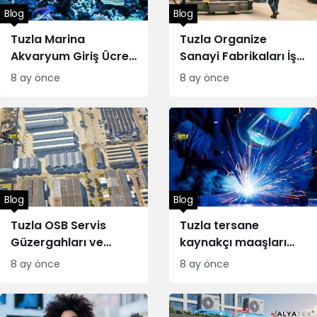
Blog
Blog
Tuzla Marina
Tuzla Organize
Akvaryum Giriş Ücreti
Sanayi Fabrikaları İş
Ne kadar
Başvurusu Formu
8 ay önce
8 ay önce
Blog
Blog
Tuzla OSB Servis
Tuzla tersane
Güzergahları ve
kaynakçı maaşları
Saatleri
2025
8 ay önce
8 ay önce