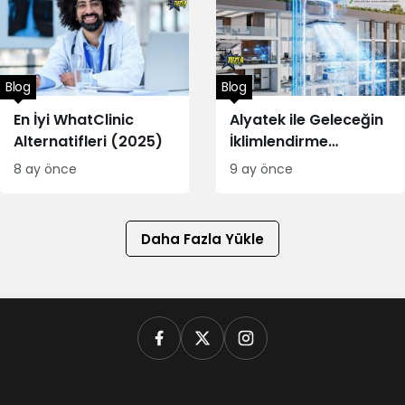
Blog
Blog
En İyi WhatClinic
Alyatek ile Geleceğin
Alternatifleri (2025)
İklimlendirme
Teknolojisi
8 ay önce
9 ay önce
Daha Fazla Yükle