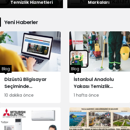
Markaları
Başkentinden İstanbul
Yeni Haberler
Blog
Blog
Dizüstü Bilgisayar
İstanbul Anadolu
Seçiminde
Yakası Temizlik
Performans
Hizmetleri
10 dakika önce
1 hafta önce