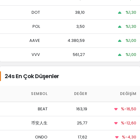
DOT
38,10
%1,30
Stellar
8,14
8,08
8,35
POL
3,50
%1,30
Dai
47,55
47,53
47,56
AAVE
4.380,59
%1,00
Canton
VVV
561,27
%1,00
5,46
5,45
5,59
24s En Çok Düşenler
9.990,85
9.916,08
10.195,28
Bitcoin Cash
SEMBOL
DEĞER
DEĞIŞIM
USD1
47,49
47,45
47,50
BEAT
163,19
%-16,50
47,51
47,51
47,53
Ethena USDe
币安人生
25,77
%-12,60
ONDO
17,62
%-4,30
Gram (prev.
66,68
66,22
67,91