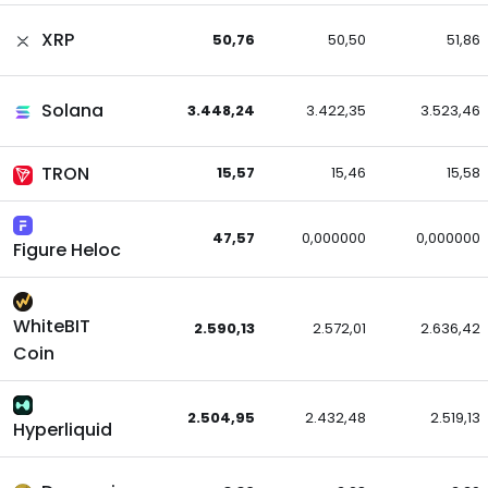
XRP
50,76
50,50
51,86
Solana
3.448,24
3.422,35
3.523,46
TRON
15,57
15,46
15,58
47,57
0,000000
0,000000
Figure Heloc
WhiteBIT
2.590,13
2.572,01
2.636,42
Coin
2.504,95
2.432,48
2.519,13
Hyperliquid