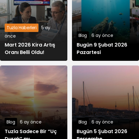
Spiko EU T-
57,84
57,85
58,01
Bills Money
Market Fund
Tuzla Haberleri
5 ay
Blog
6 ay önce
önce
3,91
3,90
4,13
Pi Network
Mart 2026 Kira Artış
Bugün 9 Şubat 2026
Oranı Belli Oldu!
Pazartesi
KuCoin
310,62
307,72
314,62
Invesco
Short
Duration US
530,66
530,66
530,66
Government
Securities
Blog
6 ay önce
Blog
6 ay önce
Fund
Tuzla Sadece Bir “Uç
Bugün 5 Şubat 2026
Durak” mı
Perşembe