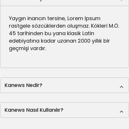
305,98
303,07
316,50
Avalanche
Yaygın inancın tersine, Lorem Ipsum
rastgele sözcüklerden oluşmaz. Kökleri M.Ö.
BlackRock
45 tarihinden bu yana klasik Latin
USD
edebiyatına kadar uzanan 2000 yıllık bir
Institutional
geçmişi vardır.
47,54
47,54
47,54
Digital
Liquidity
Fund
Kanews Nedir?
47,52
47,49
47,54
PayPal USD
Cronos
2,58
2,57
2,62
Kanews Nasıl Kullanılır?
Uniswap
193,41
190,88
201,58