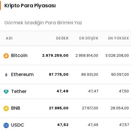
Kripto Para Piyasası
ADI
DEĞER
EN DÜŞÜK
EN YÜKSEK
Bitcoin
2.979.259,00
2.958.814,00
3.028.208,00
Ethereum
87.775,00
86.931,00
90.097,00
Tether
47,49
47,47
47,50
BNB
27.885,00
27.617,00
28.054,00
USDC
47,52
47,49
47,57