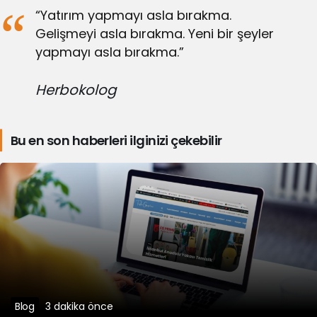
“Yatırım yapmayı asla bırakma.
191.930,00
191.686,00
193.052,00
Tether Gold
Gelişmeyi asla bırakma. Yeni bir şeyler
yapmayı asla bırakma.”
NEAR
81,79
80,39
82,04
Herbokolog
Protocol
Bu en son haberleri ilginizi çekebilir
Ondo US
54,17
54,06
54,23
Dollar Yield
OKB
4.109,80
4.041,37
4.135,84
Bittensor
8.959,06
8.912,68
9.228,34
Ondo
17,62
17,41
18,56
Blog
3 dakika önce