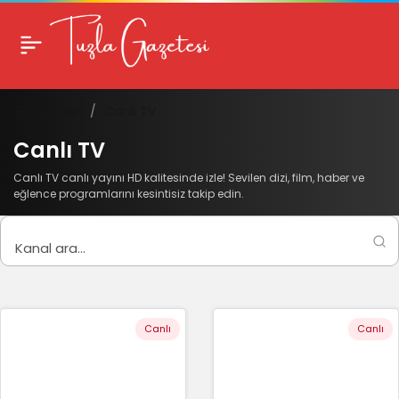
Haberler
Canlı TV
Canlı TV
Canlı TV canlı yayını HD kalitesinde izle! Sevilen dizi, film, haber ve
eğlence programlarını kesintisiz takip edin.
Canlı
Canlı