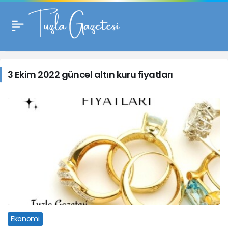
3
Ekim
3 Ekim 2022 güncel altın kuru fiyatları
2022
güncel
altın
kuru
fiyatları
Haberleri
Ekonomi