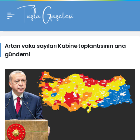
Artan
vaka
Artan vaka sayıları Kabine toplantısının ana
gündemi
sayıları
Kabine
toplantısının
ana
gündemi
Haberleri