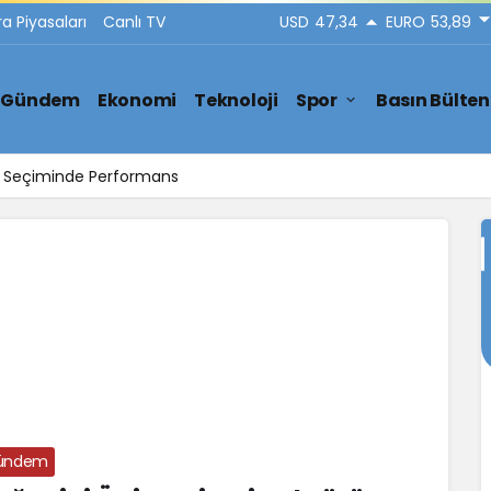
ra Piyasaları
Canlı TV
USD
47,34
EURO
53,89
Gündem
Ekonomi
Teknoloji
Spor
Basın Bülten
ar Seçiminde Performans
ündem