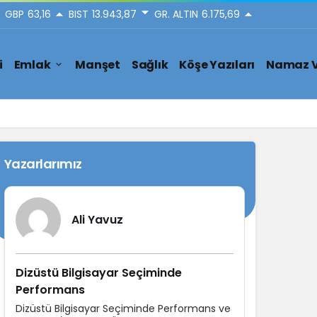
GBP
63,16
BIST
13.943,87
GR. ALTIN
6.175,69
i
Emlak
Manşet
Sağlık
Köşe Yazıları
Namaz V
Yazarlarımız
Ali Yavuz
Dizüstü Bilgisayar Seçiminde
Performans
Dizüstü Bilgisayar Seçiminde Performans ve