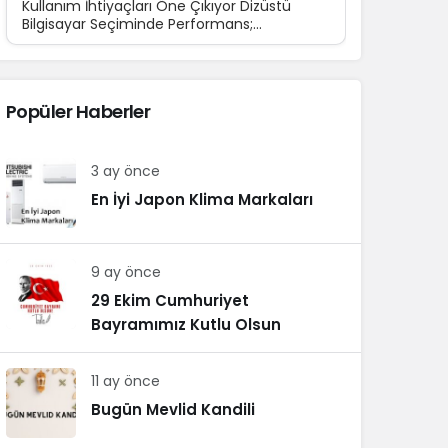
Kullanım İhtiyaçları Öne Çıkıyor Dizüstü
Bilgisayar Seçiminde Performans;
Teknolojinin günlük yaşamın...
Popüler Haberler
3 ay önce
En İyi Japon Klima Markaları
9 ay önce
29 Ekim Cumhuriyet
Bayramımız Kutlu Olsun
11 ay önce
Bugün Mevlid Kandili