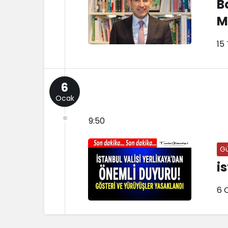
B
M
15
6
Ocak
9:50
G
i
6 