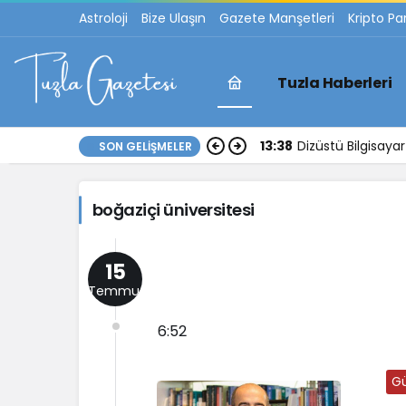
Astroloji
Bize Ulaşın
Gazete Manşetleri
Kripto Pa
Tuzla Haberleri
boğaziçi
13:38
Dizüstü Bilgisay
SON GELIŞMELER
üniversitesi
boğaziçi üniversitesi
Haberleri
15
Temmuz
6:52
G