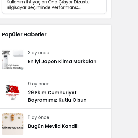
Kullanım İhtiyaçları Öne Çıkıyor Dizüstü
Bilgisayar Seçiminde Performans;
Teknolojinin günlük yaşamın...
Popüler Haberler
3 ay önce
En İyi Japon Klima Markaları
9 ay önce
29 Ekim Cumhuriyet
Bayramımız Kutlu Olsun
11 ay önce
Bugün Mevlid Kandili