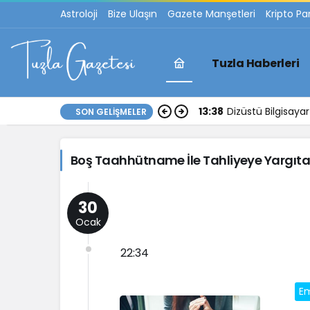
Astroloji
Bize Ulaşın
Gazete Manşetleri
Kripto Pa
Tuzla Haberleri
Boş
13:38
Dizüstü Bilgisay
SON GELIŞMELER
Taahhütname
Boş Taahhütname İle Tahliyeye Yargıt
İle
Tahliyeye
30
Ocak
Yargıtay
22:34
Onayı
Em
Haberleri