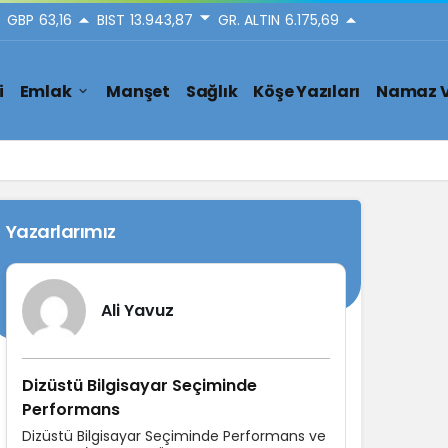
GBP
63,16
BIST
13.943,87
GR. ALTIN
6.175,69
i
Emlak
Manşet
Sağlık
Köşe Yazıları
Namaz V
Yazarlarımız
Ali Yavuz
Dizüstü Bilgisayar Seçiminde
Performans
Dizüstü Bilgisayar Seçiminde Performans ve