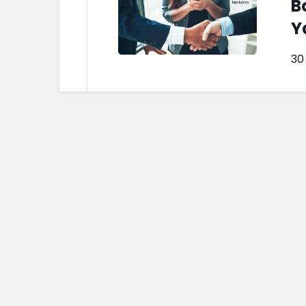
B
Y
30