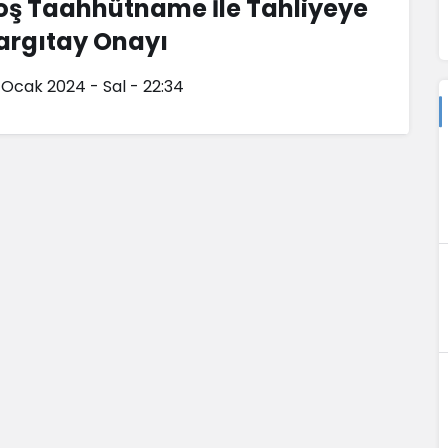
oş Taahhütname İle Tahliyeye
argıtay Onayı
 Ocak 2024 - Sal - 22:34