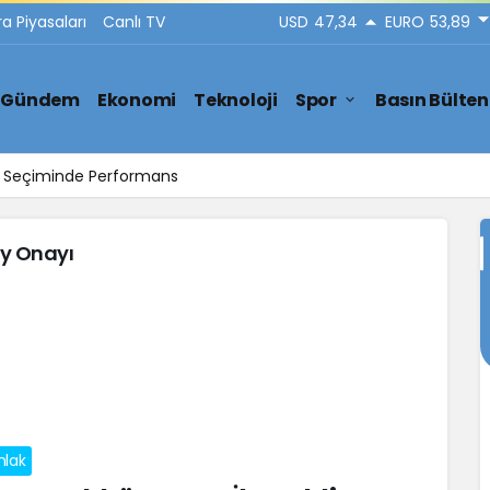
ra Piyasaları
Canlı TV
USD
47,34
EURO
53,89
Gündem
Ekonomi
Teknoloji
Spor
Basın Bülten
ar Seçiminde Performans
ay Onayı
lak