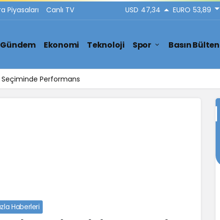
ra Piyasaları
Canlı TV
USD
47,34
EURO
53,89
Gündem
Ekonomi
Teknoloji
Spor
Basın Bülten
ar Seçiminde Performans
zla Haberleri