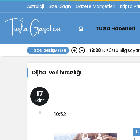
Astroloji
Bize Ulaşın
Gazete Manşetleri
Kripto Pa
Tuzla Haberleri
Dijital
13:38
Dizüstü Bilgisay
SON GELIŞMELER
veri
Dijital veri hırsızlığı
hırsızlığı
Haberleri
17
Ekim
10:52
Tu