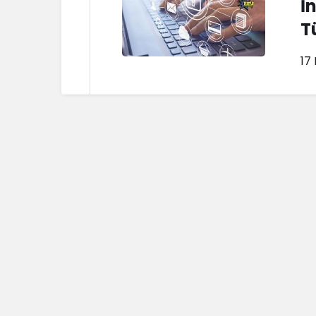
İ
T
17