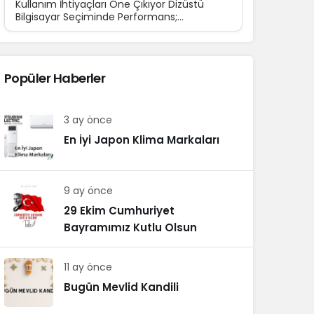
Kullanım İhtiyaçları Öne Çıkıyor Dizüstü
Bilgisayar Seçiminde Performans;
Teknolojinin günlük yaşamın...
Popüler Haberler
3 ay önce
En İyi Japon Klima Markaları
9 ay önce
29 Ekim Cumhuriyet
Bayramımız Kutlu Olsun
11 ay önce
Bugün Mevlid Kandili