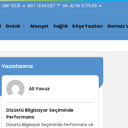
GBP
63,16
BIST
13.943,87
GR. ALTIN
6.175,69
i
Emlak
Manşet
Sağlık
Köşe Yazıları
Namaz V
Yazarlarımız
Ali Yavuz
Dizüstü Bilgisayar Seçiminde
Performans
Dizüstü Bilgisayar Seçiminde Performans ve