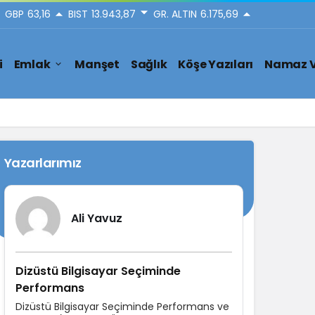
GBP
63,16
BIST
13.943,87
GR. ALTIN
6.175,69
i
Emlak
Manşet
Sağlık
Köşe Yazıları
Namaz V
Yazarlarımız
Ali Yavuz
Dizüstü Bilgisayar Seçiminde
Performans
Dizüstü Bilgisayar Seçiminde Performans ve