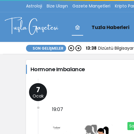
Astroloji
Bize Ulaşın
Gazete Manşetleri
Kripto Pa
Tuzla Haberleri
Hormone
13:38
Dizüstü Bilgisay
SON GELIŞMELER
Imbalance
Hormone Imbalance
Haberleri
7
Ocak
19:07
Sa