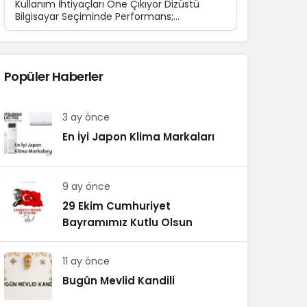
Kullanım İhtiyaçları Öne Çıkıyor Dizüstü
Bilgisayar Seçiminde Performans;
Teknolojinin günlük yaşamın...
Popüler Haberler
3 ay önce
En İyi Japon Klima Markaları
9 ay önce
29 Ekim Cumhuriyet
Bayramımız Kutlu Olsun
11 ay önce
Bugün Mevlid Kandili