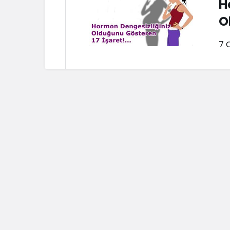
H
O
7 