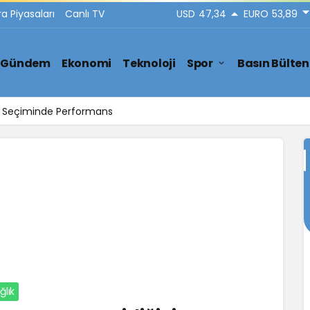
ra Piyasaları
Canlı TV
USD
47,34
EURO
53,89
Gündem
Ekonomi
Teknoloji
Spor
Basın Bülten
ar Seçiminde Performans
ğlık