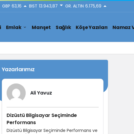
GBP
63,16
BIST
13.943,87
GR. ALTIN
6.175,69
i
Emlak
Manşet
Sağlık
Köşe Yazıları
Namaz V
Yazarlarımız
Ali Yavuz
Dizüstü Bilgisayar Seçiminde
Performans
Dizüstü Bilgisayar Seçiminde Performans ve