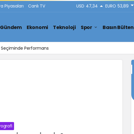
ra Piyasaları
Canlı TV
USD
47,34
EURO
53,89
Gündem
Ekonomi
Teknoloji
Spor
Basın Bülten
ar Seçiminde Performans
yografi