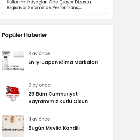
Kullanım İhtiyaçları Öne Çıkıyor Dizüstü
Bilgisayar Seçiminde Performans;
Teknolojinin günlük yaşamın...
Popüler Haberler
3 ay önce
En İyi Japon Klima Markaları
9 ay önce
29 Ekim Cumhuriyet
Bayramımız Kutlu Olsun
11 ay önce
Bugün Mevlid Kandili