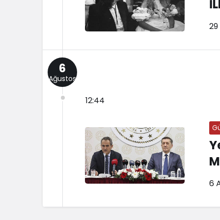
İ
29
6
Ağustos
12:44
G
Y
M
6 