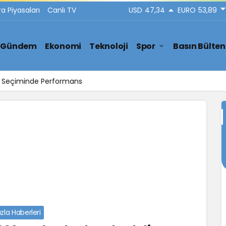
ra Piyasaları
Canlı TV
USD
47,34
EURO
53,89
Gündem
Ekonomi
Teknoloji
Spor
Basın Bülten
ar Seçiminde Performans
zla Haberleri