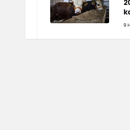
2
k
9 