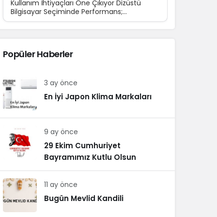
Kullanım İhtiyaçları Öne Çıkıyor Dizüstü
Bilgisayar Seçiminde Performans;
Teknolojinin günlük yaşamın...
Popüler Haberler
3 ay önce
En İyi Japon Klima Markaları
9 ay önce
29 Ekim Cumhuriyet
Bayramımız Kutlu Olsun
11 ay önce
Bugün Mevlid Kandili