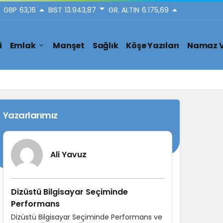
GBP
63,16
BIST
13.943,87
GR. ALTIN
6.175,69
i
Emlak
Manşet
Sağlık
Köşe Yazıları
Namaz V
Yazarlarımız
Ali Yavuz
Dizüstü Bilgisayar Seçiminde
Performans
Dizüstü Bilgisayar Seçiminde Performans ve