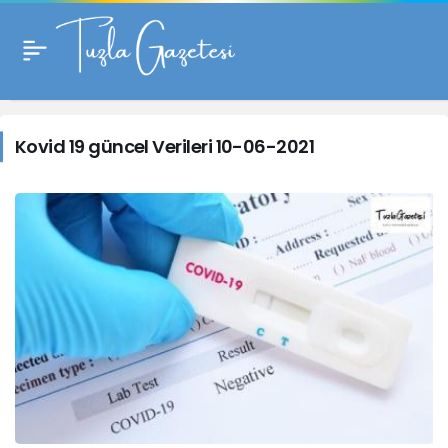
Kovid
19
Kovid 19 güncel Verileri 10-06-2021
güncel
Verileri
10-
06-
2021
Haberleri