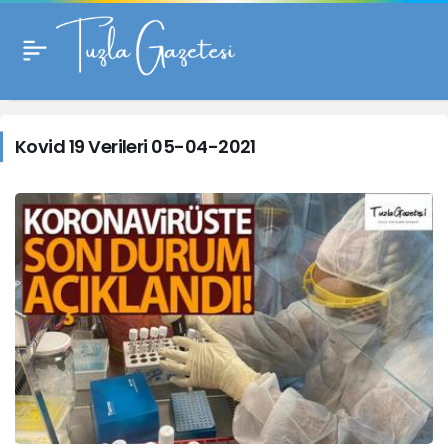
Kovid
19
Kovid 19 Verileri 05-04-2021
Verileri
05-
04-
2021
Haberleri