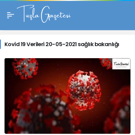
Kovid
19
Kovid 19 Verileri 20-05-2021 sağlık bakanlığı
Verileri
20-
05-
2021
sağlık
bakanlığı