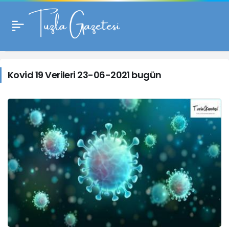
Kovid
19
Kovid 19 Verileri 23-06-2021 bugün
Verileri
23-
06-
2021
bugün
Haberleri