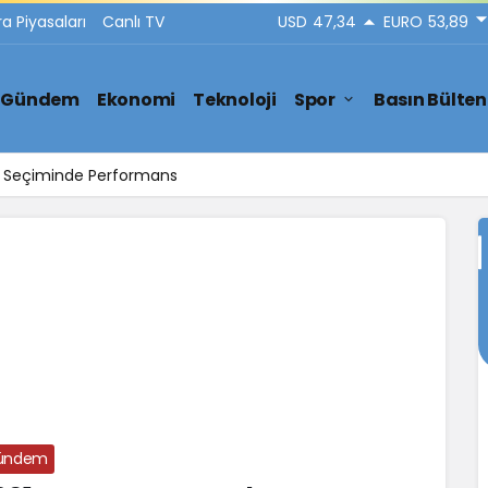
ra Piyasaları
Canlı TV
USD
47,34
EURO
53,89
Gündem
Ekonomi
Teknoloji
Spor
Basın Bülten
ar Seçiminde Performans
ündem