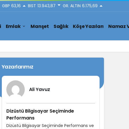
GBP
63,16
BIST
13.943,87
GR. ALTIN
6.175,69
i
Emlak
Manşet
Sağlık
Köşe Yazıları
Namaz V
Yazarlarımız
Ali Yavuz
Dizüstü Bilgisayar Seçiminde
Performans
Dizüstü Bilgisayar Seçiminde Performans ve