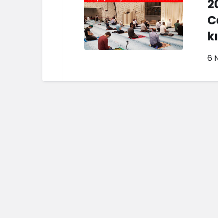
2
C
k
6 N