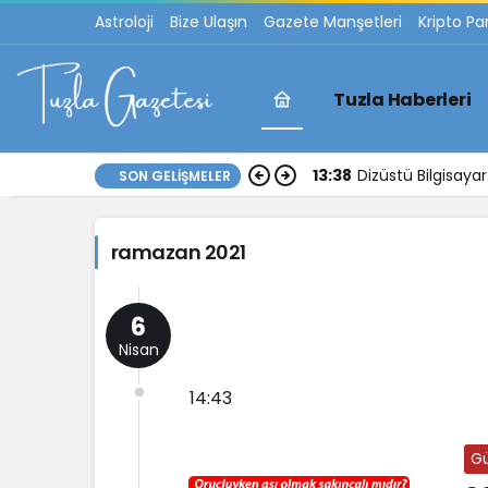
Astroloji
Bize Ulaşın
Gazete Manşetleri
Kripto Pa
Tuzla Haberleri
ramazan
13:38
Dizüstü Bilgisay
SON GELIŞMELER
2021
ramazan 2021
Haberleri
6
Nisan
14:43
G