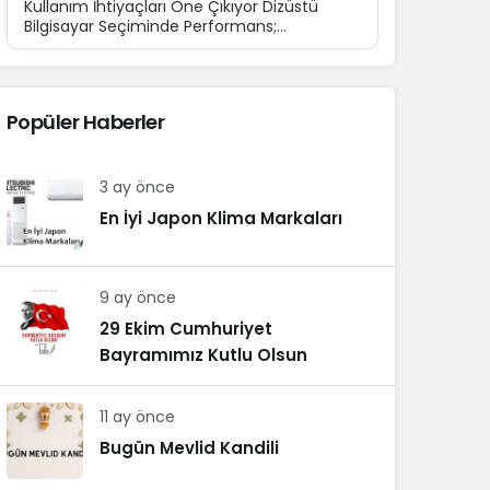
Kullanım İhtiyaçları Öne Çıkıyor Dizüstü
Bilgisayar Seçiminde Performans;
Teknolojinin günlük yaşamın...
Popüler Haberler
3 ay önce
En İyi Japon Klima Markaları
9 ay önce
29 Ekim Cumhuriyet
Bayramımız Kutlu Olsun
11 ay önce
Bugün Mevlid Kandili