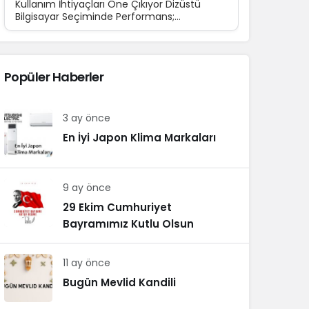
Kullanım İhtiyaçları Öne Çıkıyor Dizüstü
Bilgisayar Seçiminde Performans;
Teknolojinin günlük yaşamın...
Popüler Haberler
3 ay önce
En İyi Japon Klima Markaları
9 ay önce
29 Ekim Cumhuriyet
Bayramımız Kutlu Olsun
11 ay önce
Bugün Mevlid Kandili