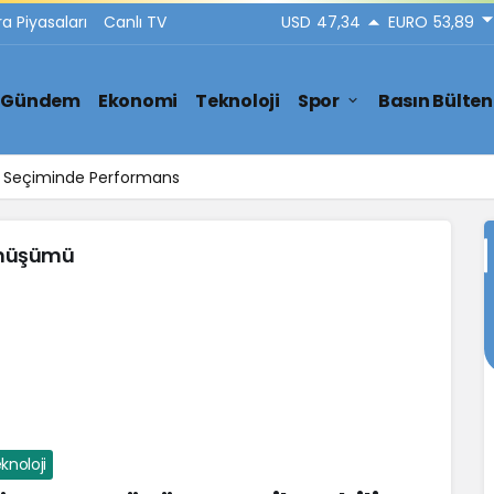
ra Piyasaları
Canlı TV
USD
47,34
EURO
53,89
Gündem
Ekonomi
Teknoloji
Spor
Basın Bülten
ar Seçiminde Performans
Dönüşümü
knoloji