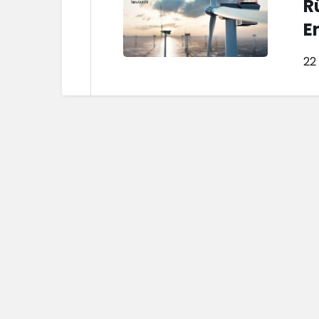
R
E
22