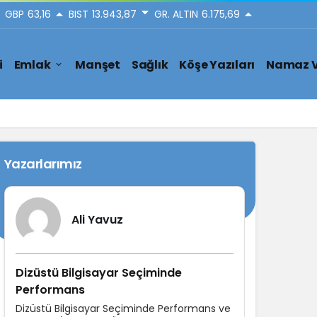
GBP
63,16
BIST
13.943,87
GR. ALTIN
6.175,69
i
Emlak
Manşet
Sağlık
Köşe Yazıları
Namaz V
Yazarlarımız
Ali Yavuz
Dizüstü Bilgisayar Seçiminde
Performans
Dizüstü Bilgisayar Seçiminde Performans ve