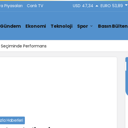
ra Piyasaları
Canlı TV
USD
47,34
EURO
53,89
Gündem
Ekonomi
Teknoloji
Spor
Basın Bülten
ar Seçiminde Performans
zla Haberleri