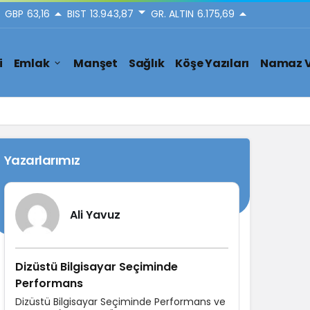
GBP
63,16
BIST
13.943,87
GR. ALTIN
6.175,69
i
Emlak
Manşet
Sağlık
Köşe Yazıları
Namaz V
Yazarlarımız
Ali Yavuz
Dizüstü Bilgisayar Seçiminde
Performans
Dizüstü Bilgisayar Seçiminde Performans ve