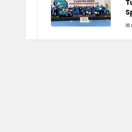
T
S
18 