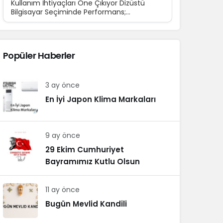
Kullanım İhtiyaçları Öne Çıkıyor Dizüstü
Bilgisayar Seçiminde Performans;
Teknolojinin günlük yaşamın...
Popüler Haberler
3 ay önce
En İyi Japon Klima Markaları
9 ay önce
29 Ekim Cumhuriyet
Bayramımız Kutlu Olsun
11 ay önce
Bugün Mevlid Kandili