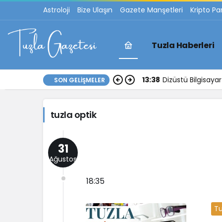
Astroloji
Bize Ulaşın
Gazete Manşetleri
Kripto Pa
Tuzla Haberleri
tuzla
13:38
Dizüstü Bilgisay
SON GELIŞMELER
optik
tuzla optik
Haberleri
31
Ağustos
18:35
Tu