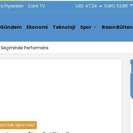
ra Piyasaları
Canlı TV
USD
47,34
EURO
53,89
Gündem
Ekonomi
Teknoloji
Spor
Basın Bülten
ar Seçiminde Performans
zla'daki İşletmeler