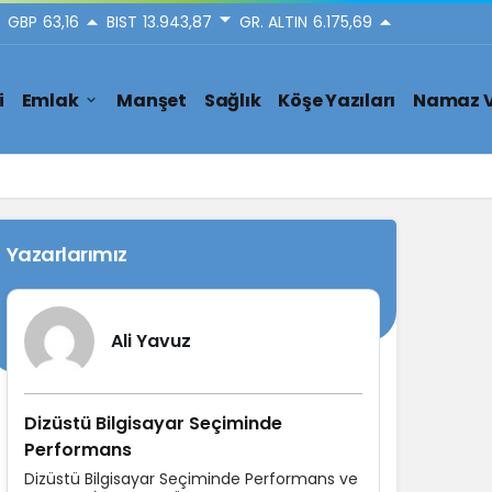
GBP
63,16
BIST
13.943,87
GR. ALTIN
6.175,69
i
Emlak
Manşet
Sağlık
Köşe Yazıları
Namaz V
Yazarlarımız
Ali Yavuz
Dizüstü Bilgisayar Seçiminde
Performans
Dizüstü Bilgisayar Seçiminde Performans ve