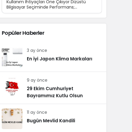
Kullanım İhtiyaçları Öne Çıkıyor Dizüstü
Bilgisayar Seçiminde Performans;
Teknolojinin günlük yaşamın...
Popüler Haberler
3 ay önce
En İyi Japon Klima Markaları
9 ay önce
29 Ekim Cumhuriyet
Bayramımız Kutlu Olsun
11 ay önce
Bugün Mevlid Kandili