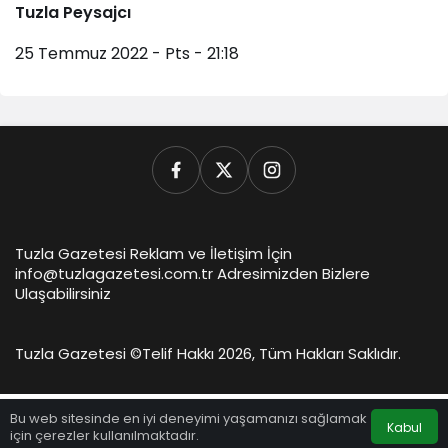
Tuzla Peysajcı
25 Temmuz 2022 - Pts - 21:18
Tuzla Gazetesi Reklam ve İletişim İçin
info@tuzlagazetesi.com.tr Adresimizden Bizlere
Ulaşabilirsiniz
Tuzla Gazetesi ©
Telif Hakkı 2026, Tüm Hakları Saklıdır.
Bu web sitesinde en iyi deneyimi yaşamanızı sağlamak
Kabul
için çerezler kullanılmaktadır.
Anasayfa
Akış
Hesabım