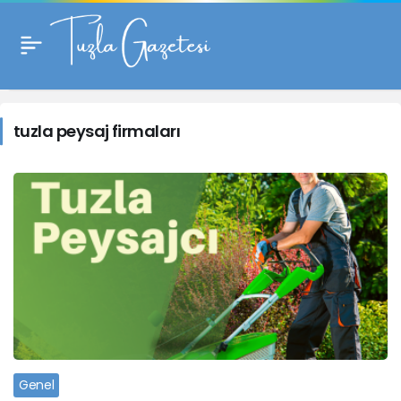
tuzla
peysaj
tuzla peysaj firmaları
firmaları
Haberleri
Genel