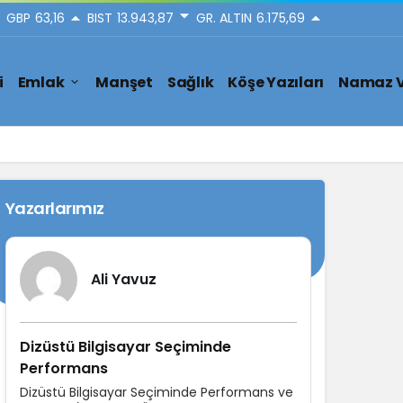
GBP
63,16
BIST
13.943,87
GR. ALTIN
6.175,69
i
Emlak
Manşet
Sağlık
Köşe Yazıları
Namaz V
Yazarlarımız
Ali Yavuz
Dizüstü Bilgisayar Seçiminde
Performans
Dizüstü Bilgisayar Seçiminde Performans ve