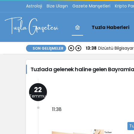
Astroloji
Bize Ulaşın
Gazete Manşetleri
Kripto Pa
Tuzla Haberleri
Tuzlada
13:38
Dizüstü Bilgisay
SON GELIŞMELER
gelenek
Tuzlada gelenek haline gelen Bayramlaş
haline
gelen
22
Temmuz
Bayramlaşma
11:38
Töreni
Tu
gerçekleştirildi