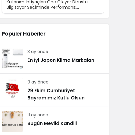
Kullanım İhtiyaçları Öne Çıkıyor Dizüstü
Bilgisayar Seçiminde Performans;
Teknolojinin günlük yaşamın...
Popüler Haberler
3 ay önce
En İyi Japon Klima Markaları
9 ay önce
29 Ekim Cumhuriyet
Bayramımız Kutlu Olsun
11 ay önce
Bugün Mevlid Kandili