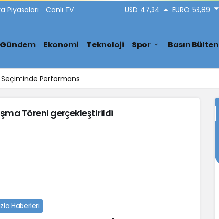
ra Piyasaları
Canlı TV
USD
47,34
EURO
53,89
Gündem
Ekonomi
Teknoloji
Spor
Basın Bülten
ar Seçiminde Performans
ma Töreni gerçekleştirildi
zla Haberleri