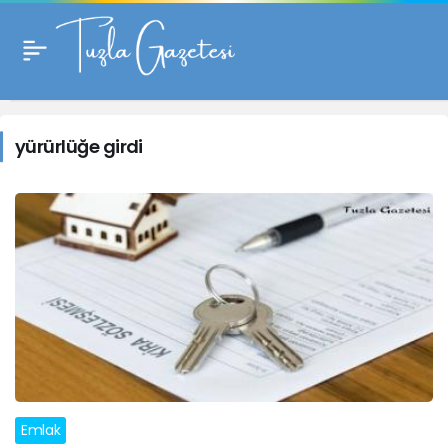
yürürlüğe
girdi
yürürlüğe girdi
Haberleri
Emlak