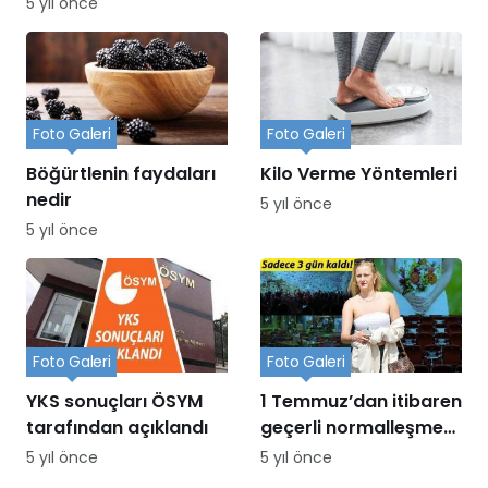
5 yıl önce
Foto Galeri
Foto Galeri
Böğürtlenin faydaları
Kilo Verme Yöntemleri
nedir
5 yıl önce
5 yıl önce
Foto Galeri
Foto Galeri
YKS sonuçları ÖSYM
1 Temmuz’dan itibaren
tarafından açıklandı
geçerli normalleşme
adımları
5 yıl önce
5 yıl önce