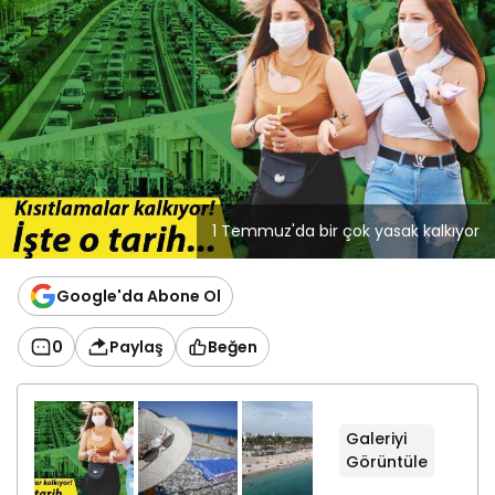
1 Temmuz'da bir çok yasak kalkıyor
Google'da Abone Ol
0
Paylaş
Beğen
Galeriyi
+
Görüntüle