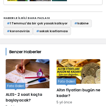
HABERLE ILGILI DAHA FAZLASI
#
1 Temmuz'da bir çok yasak kalkıyor
#
kabine
#
koronavirüs
#
sokak kısıtlaması
Benzer Haberler
Foto Galeri
Foto Galeri
Altın fiyatları bugün ne
ALES- 2 saat kaçta
kadar?
başlayacak?
5 yıl önce