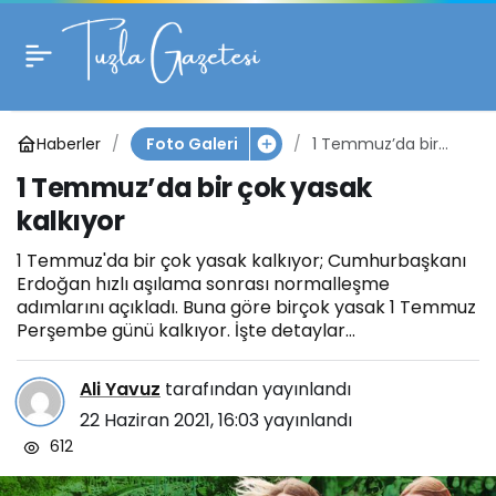
1 Temmuz’da bir çok
0
yasak kalkıyor
Haberler
1 Temmuz’da bir
Foto Galeri
çok yasak kalkıyor
1 Temmuz’da bir çok yasak
kalkıyor
1 Temmuz'da bir çok yasak kalkıyor; Cumhurbaşkanı
Erdoğan hızlı aşılama sonrası normalleşme
adımlarını açıkladı. Buna göre birçok yasak 1 Temmuz
Perşembe günü kalkıyor. İşte detaylar...
Ali Yavuz
tarafından yayınlandı
22 Haziran 2021, 16:03
yayınlandı
612