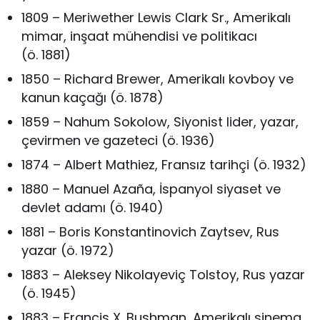
1809 – Meriwether Lewis Clark Sr., Amerikalı
mimar, inşaat mühendisi ve politikacı
(ö. 1881)
1850 – Richard Brewer, Amerikalı kovboy ve
kanun kaçağı (ö. 1878)
1859 – Nahum Sokolow, Siyonist lider, yazar,
çevirmen ve gazeteci (ö. 1936)
1874 – Albert Mathiez, Fransız tarihçi (ö. 1932)
1880 – Manuel Azaña, İspanyol siyaset ve
devlet adamı (ö. 1940)
1881 – Boris Konstantinovich Zaytsev, Rus
yazar (ö. 1972)
1883 – Aleksey Nikolayeviç Tolstoy, Rus yazar
(ö. 1945)
1883 – Francis X. Bushman, Amerikalı sinema