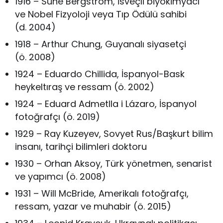
1916 – Sune Bergström, İsveçli biyokimyacı
ve Nobel Fizyoloji veya Tıp Ödülü sahibi
(d. 2004)
1918 – Arthur Chung, Guyanalı siyasetçi
(ö. 2008)
1924 – Eduardo Chillida, İspanyol-Bask
heykeltıraş ve ressam (ö. 2002)
1924 – Eduard Admetlla i Lázaro, İspanyol
fotoğrafçı (ö. 2019)
1929 – Ray Kuzeyev, Sovyet Rus/Başkurt bilim
insanı, tarihçi bilimleri doktoru
1930 – Orhan Aksoy, Türk yönetmen, senarist
ve yapımcı (ö. 2008)
1931 – Will McBride, Amerikalı fotoğrafçı,
ressam, yazar ve muhabir (ö. 2015)