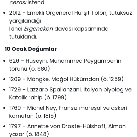
cezası
istendi.
2012 – Emekli Orgeneral Hurşit Tolon, tutuksuz
yargılandığı
İkinci
Ergenekon
davası kapsamında
tutuklandı.
10 Ocak
Doğumlar
626 – Hüseyin, Muhammed Peygamber’in
torunu (ö. 680)
1209 – Möngke, Moğol Hükümdarı (ö. 1259)
1729 – Lazzaro Spallanzani, İtalyan biyolog ve
Katolik rahip (ö. 1799)
1769 – Michel Ney, Fransız mareşal ve askeri
komutan (ö. 1815)
1797 – Annette von Droste-Hülshoff, Alman
yazar (ö. 1848)