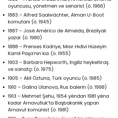
oyuncusu, yönetmen ve senarist (ö. 1966)
1883 – Alfred Saalwächter, Alman U-Boot
komutanı (ö. 1945)
1887 – José Américo de Almeida, Brezilyalı
yazar (ö. 1980)
1888 – Prenses Kadriye, Mısır Hıdivi Hüseyin
Kamil Paşa’nın kızı (ö. 1955)
1903 – Barbara Hepworth
,
İngiliz heykeltıraş
ve sanatçı (ö. 1975)
1905 – Akil Öztuna, Türk oyuncu (ö. 1985)
1910 – Galina Ulanova, Rus balerin (ö. 1998)
1913 – Mehmet Şehu, 1954 yılından 1981 yılına
kadar Arnavutluk’ta Başbakanlık yapan
Arnavut komünist (ö. 1981)