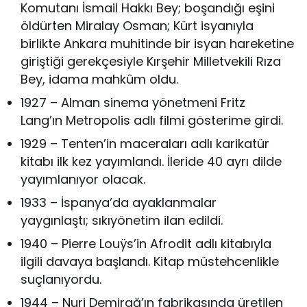
Komutanı İsmail Hakkı Bey; boşandığı eşini
öldürten Miralay Osman; Kürt isyanıyla
birlikte Ankara muhitinde bir isyan hareketine
giriştiği gerekçesiyle Kırşehir Milletvekili Rıza
Bey, idama mahkûm oldu.
1927 – Alman sinema yönetmeni Fritz
Lang’ın Metropolis adlı filmi gösterime girdi.
1929 – Tenten’in maceraları adlı karikatür
kitabı ilk kez yayımlandı. İleride 40 ayrı dilde
yayımlanıyor olacak.
1933 – İspanya’da ayaklanmalar
yaygınlaştı; sıkıyönetim ilan edildi.
1940 – Pierre Louÿs’in Afrodit adlı kitabıyla
ilgili davaya başlandı. Kitap müstehcenlikle
suçlanıyordu.
1944 – Nuri Demirağ’ın fabrikasında üretilen