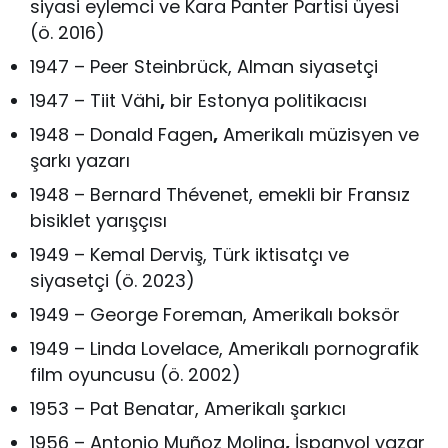
siyasi eylemci ve Kara Panter Partisi üyesi
(ö. 2016)
1947 – Peer Steinbrück, Alman siyasetçi
1947 – Tiit Vähi
,
bir Estonya politikacısı
1948 – Donald Fagen
,
Amerikalı müzisyen ve
şarkı yazarı
1948 – Bernard Thévenet, emekli bir Fransız
bisiklet yarışçısı
1949 – Kemal Derviş, Türk iktisatçı ve
siyasetçi (ö. 2023)
1949 – George Foreman, Amerikalı boksör
1949 – Linda Lovelace, Amerikalı pornografik
film oyuncusu (ö. 2002)
1953 – Pat Benatar, Amerikalı şarkıcı
1956 – Antonio Muñoz Molina
,
İspanyol yazar