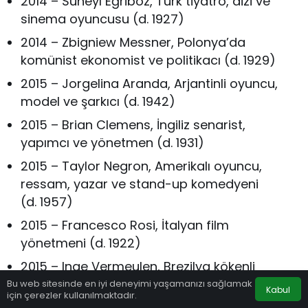
2014 – Süheyl Eğriboz, Türk tiyatro, dizi ve
sinema oyuncusu (d. 1927)
2014 – Zbigniew Messner, Polonya’da
komünist ekonomist ve politikacı (d. 1929)
2015 – Jorgelina Aranda, Arjantinli oyuncu,
model ve şarkıcı (d. 1942)
2015 – Brian Clemens, İngiliz senarist,
yapımcı ve yönetmen (d. 1931)
2015 – Taylor Negron, Amerikalı oyuncu,
ressam, yazar ve stand-up komedyeni
(d. 1957)
2015 – Francesco Rosi, İtalyan film
yönetmeni (d. 1922)
2015 – Inge Vermeulen, Brezilya kökenli
Hollandalı çim hokeyi oyuncusu (d. 1985)
Bu web sitesinde en iyi deneyimi yaşamanızı sağlamak
Kabul
için çerezler kullanılmaktadır.
Anasayfa
Akış
Hesabım
2016 – Abbas Bahri, Tunuslu matematikçi ve