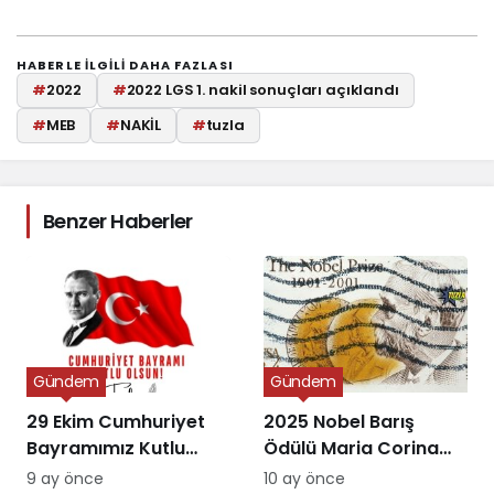
HABERLE ILGILI DAHA FAZLASI
#
2022
#
2022 LGS 1. nakil sonuçları açıklandı
#
MEB
#
NAKİL
#
tuzla
Benzer Haberler
Gündem
Gündem
29 Ekim Cumhuriyet
2025 Nobel Barış
Bayramımız Kutlu
Ödülü Maria Corina
Olsun
Machado’ya Verildi
9 ay önce
10 ay önce