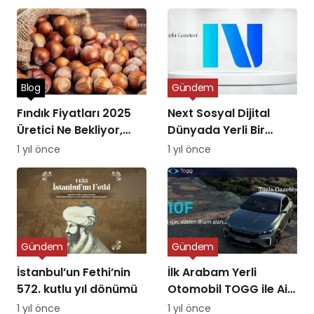
Blog
Gündem
Fındık Fiyatları 2025
Next Sosyal Dijital
Üretici Ne Bekliyor,
Dünyada Yerli Bir
Piyasa Ne Sunuyor?
Alternatifin Doğuşu
1 yıl önce
1 yıl önce
Gündem
Gündem
İstanbul’un Fethi’nin
İlk Arabam Yerli
572. kutlu yıl dönümü
Otomobil TOGG ile Aile
Destek Programı
1 yıl önce
1 yıl önce