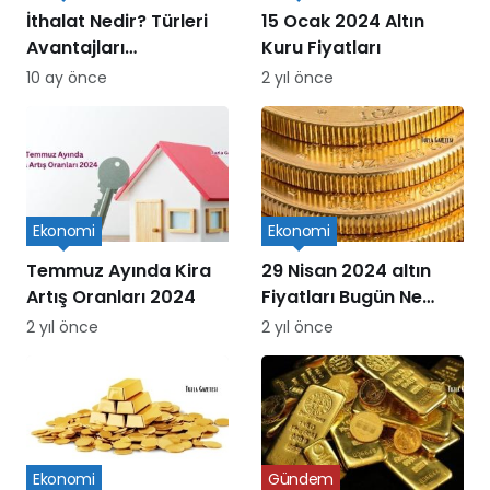
İthalat Nedir? Türleri
15 Ocak 2024 Altın
Avantajları
Kuru Fiyatları
Dezavantajları ve
10 ay önce
2 yıl önce
Süreçleri
Ekonomi
Ekonomi
Temmuz Ayında Kira
29 Nisan 2024 altın
Artış Oranları 2024
Fiyatları Bugün Ne
Kadar Oldu
2 yıl önce
2 yıl önce
Ekonomi
Gündem