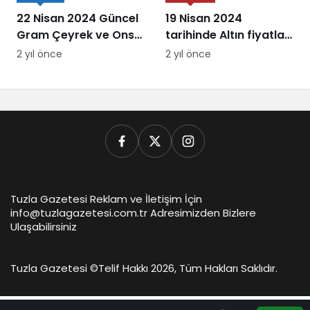
22 Nisan 2024 Güncel
19 Nisan 2024
Gram Çeyrek ve Ons
tarihinde Altın fiyatları
Altın Fiyatları
ne kadar oldu
2 yıl önce
2 yıl önce
Tuzla Gazetesi Reklam ve İletişim İçin
info@tuzlagazetesi.com.tr Adresimizden Bizlere
Ulaşabilirsiniz
Tuzla Gazetesi ©
Telif Hakkı 2026, Tüm Hakları Saklıdır.