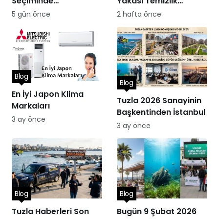
Seçiminde
Yakası Temizlik
Performans
Hizmetleri
5 gün önce
2 hafta önce
Blog
Blog
En İyi Japon Klima
Tuzla 2026 Sanayinin
Markaları
Başkentinden İstanbul
3 ay önce
3 ay önce
Blog
Blog
Tuzla Haberleri Son
Bugün 9 Şubat 2026