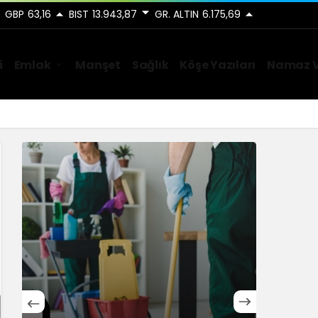
GBP
63,16
BIST
13.943,87
GR. ALTIN
6.175,69
i
Emlak
Manşet
Sağlık
Köşe Yazıları
Namaz V