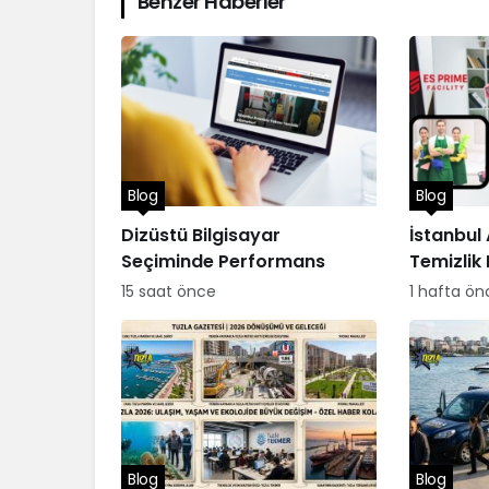
Benzer Haberler
Blog
Blog
Dizüstü Bilgisayar
İstanbul
Seçiminde Performans
Temizlik 
15 saat önce
1 hafta ön
Blog
Blog