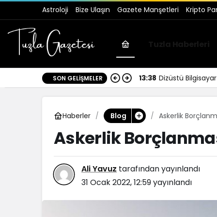
Astroloji
Bize Ulaşın
Gazete Manşetleri
Kripto Pa
Tuzla Haberleri
17:30
İstanbul Anadolu 
SON GELIŞMELER
Haberler
Askerlik Borçlanma
Blog
Askerlik Borçlanması
Ali Yavuz
tarafından yayınlandı
31 Ocak 2022, 12:59
yayınlandı