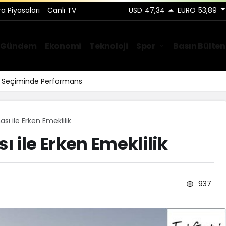
ra Piyasaları
Canlı TV
USD
47,34
EURO
53,89
Gündem
Ekonomi
Teknoloji
Spor
Basın Bülten
Yakası Temizlik Hizmetleri
sı ile Erken Emeklilik
 ile Erken Emeklilik
937