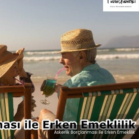
Blog
r
İstanbul Anadolu Yakası
rmans
Temizlik Hizmetleri
Askerlik Borçlanması ile Erken Emeklilik