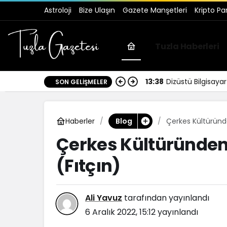
Astroloji
Bize Ulaşın
Gazete Manşetleri
Kripto Pa
Tuzla Haberleri
13:38
Dizüstü Bilgisay
SON GELIŞMELER
Haberler
Çerkes Kültüründ
Blog
Çerkes Kültüründen
(Fıtçın)
Ali Yavuz
tarafından yayınlandı
6 Aralık 2022, 15:12
yayınlandı