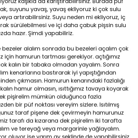
oruz kaşıkla da karıştırabilirsiniz. Burada püf
ak, suyunu yavaş, yavaş ekliyoruz ki çok sulu
eya artırabilirsiniz. Suyu neden mi ekliyoruz, iç
ak sürülebilmesi ve içi daha çabuk pişsin sulu
zda hazır. Şimdi yapabiliriz.
bezeler alalım sonrada bu bezeleri açalım çok
 için hamurun tartması gerekiyor. açtığımız
 çok kalın bir tabaka olmadan yayalım. Sonra
lım kenarlarına bastırarak iyi yapıştığından
çinden çıkmasın. Hamurun kenarındaki fazlalığı
 kalın hamur olmasın, ısıttığımız tavaya koyarak
dek pişirelim mümkün olduğunca fazla
den bir püf noktası vereyim sizlere. Isıtılmış
ğunuz taraf pişene dek çevirmeyin hamurunuz
iz tarafı da kızarana dek pişirelim iki tarafta
lalım ve tereyağ veya margarinle yağlayalım.
r oluyor ise yarım ay şeklinde de yapabilirsiniz.