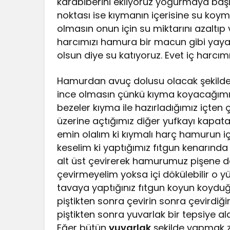
karabiberini ekliyoruz yoğurmaya başlıy
noktası ise kıymanın içerisine su koym
olmasın onun için su miktarını azaltıp v
harcımızı hamura bir macun gibi yayar
olsun diye su katıyoruz. Evet iç harcımı
Hamurdan avuç dolusu olacak şekilde 
ince olmasın çünkü kıyma koyacağımız
bezeler kıyma ile hazırladığımız içten
üzerine açtığımız diğer yufkayı kapata
emin olalım ki kıymalı harç hamurun i
keselim ki yaptığımız fıtgun kenarında
alt üst çevirerek hamurumuz pişene 
çevirmeyelim yoksa içi dökülebilir o yüz
tavaya yaptığınız fıtgun koyun koydu
piştikten sonra çevirin sonra çevirdiğim
piştikten sonra yuvarlak bir tepsiye a
Eğer bütün
yuvarlak
şekilde yapmak zo