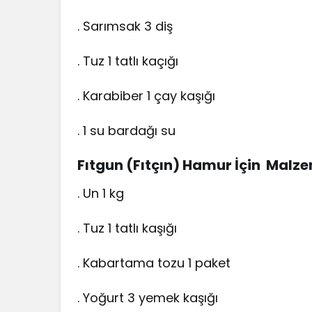
. Sarımsak 3 diş
. Tuz 1 tatlı kaçığı
. Karabiber 1 çay kaşığı
. 1 su bardağı su
Fıtgun (Fıtçın) Hamur İçin Malze
. Un 1 kg
. Tuz 1 tatlı kaşığı
. Kabartama tozu 1 paket
. Yoğurt 3 yemek kaşığı