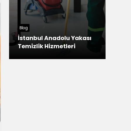
Tuzla Haberleri
Meşhur Sivas Köftesi
Yakası
Anadolu Yakası’nda
i
nerede yenir?