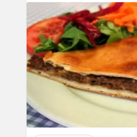
Blog
Dizüstü 
Seçimin