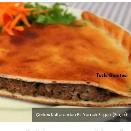
Blog
Bilgisayar
İstanbul Anadolu 
de Performans
Temizlik Hizmetler
Çerkes Kültüründen Bir Yemek Fıtgun (Fıtçın)