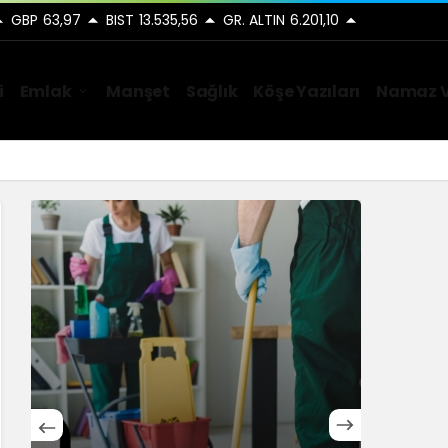
GBP
63,97
BIST
13.535,56
GR. ALTIN
6.201,10
i
Emlak
Manşet
Sağlık
Köşe Yazıları
Namaz V