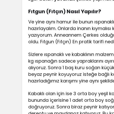
Fıtgun (Fıtçın) Nasıl Yapılır?
Ve yine aynı hamur ile bunun ıspanaklıs
hazırlayalım. Onlarda inanın kıymalısı k
yazıyorum. Anneannem Çerkes olduğu
oldu. Fıtgun (Fıtçın) En pratik tarifi ned
Sizlere ıspanaklı ve kabaklının malzem
kg ıspanağın sadece yapraklarını ayırı
alıyoruz. Sonra 1 baş kuru soğan küçü
beyaz peynir koyuyoruz isteğe bağlı ka
hazırladığımız karışımı yine aynı şekil
Kabaklı olan için ise 3 orta boy yeşil 
bununda içerisine 1 adet orta boy soğa
doğruyoruz. Sonra biraz peynir katıyoru
dereotu ve maydanoz katıyoruz. Bu kar