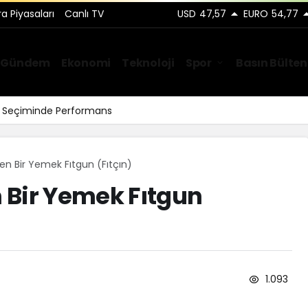
ra Piyasaları
Canlı TV
USD
47,57
EURO
54,77
Gündem
Ekonomi
Teknoloji
Spor
Basın Bülten
ar Seçiminde Performans
en Bir Yemek Fıtgun (Fıtçın)
 Bir Yemek Fıtgun
1.093