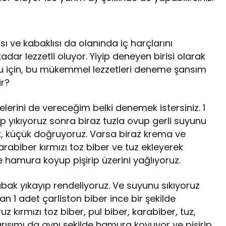
ı ve kabaklısı da olanında iç harçlarını
adar lezzetli oluyor. Yiyip deneyen birisi olarak
 için, bu mükemmel lezzetleri deneme şansım
ir?
elerini de vereceğim belki denemek istersiniz. 1
p yıkıyoruz sonra biraz tuzla ovup gerli suyunu
k, küçük doğruyoruz. Varsa biraz krema ve
rabiber kırmızı toz biber ve tuz ekleyerek
de hamura koyup pişirip üzerini yağlıyoruz.
kabak yıkayıp rendeliyoruz. Ve suyunu sıkıyoruz
n 1 adet çarliston biber ince bir şekilde
z kırmızı toz biber, pul biber, karabiber, tuz,
ışımı da aynı şekilde hamura koyuyor ve pişirip