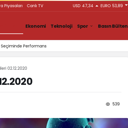
ra Piyasaları
Canlı TV
USD
47,34
EURO
53,89
Gündem
Ekonomi
Teknoloji
Spor
Basın Bülten
ar Seçiminde Performans
leri 02.12.2020
.12.2020
539