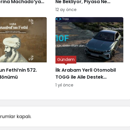
orina Machado’ya
Ne Bekliyor, Piyasa Ne
Sunuyor?
e
12 ay önce
Gündem
un Fethi’nin 572.
İlk Arabam Yerli Otomobil
l dönümü
TOGG ile Aile Destek
Programı
1 yıl önce
rumlar kapalı.