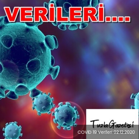
Blog
r
İstanbul Anadolu Yakası
rmans
Temizlik Hizmetleri
COVİD 19 Verileri 02.12.2020