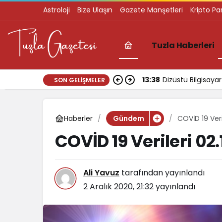
Astroloji
Bize Ulaşın
Gazete Manşetleri
Kripto Pa
Tuzla Haberleri
13:38
Dizüstü Bilgisay
SON GELIŞMELER
Haberler
COVİD 19 Veri
Gündem
COVİD 19 Verileri 02
Ali Yavuz
tarafından yayınlandı
2 Aralık 2020, 21:32
yayınlandı