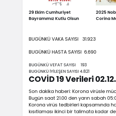
29 Ekim Cumhuriyet
2025 Nobe
Bayramımız Kutlu Olsun
Corina M
BUGÜNKÜ VAKA SAYISI 31.
923
BUGÜNKÜ HASTA SAYISI
6.690
BUGÜNKÜ VEFAT SAYISI
193
BUGÜNKÜ İYİLEŞEN SAYISI 4
.821
COVİD 19 Verileri 02
.12
Son dakika haberi: Korona virüsle mü
Bugün saat 21.00 den yarın sabah 05:
Korona virüs tedbirleri kapsamında h
kısıtlaması ikinci bir talimata kadar 