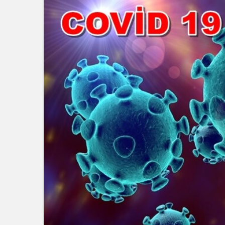
Blog
Dizüstü Bilgisaya
Seçiminde Perfo