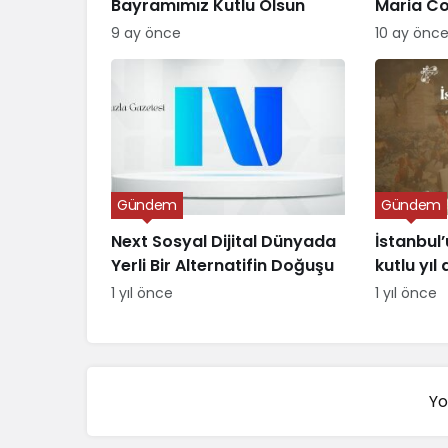
Bayramımız Kutlu Olsun
Maria C
Verildi
9 ay önce
10 ay önc
Gündem
Gündem
Next Sosyal Dijital Dünyada
İstanbul’
Yerli Bir Alternatifin Doğuşu
kutlu yı
1 yıl önce
1 yıl önce
Yo