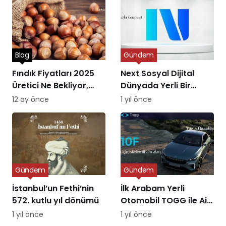
Blog
Gündem
Fındık Fiyatları 2025
Next Sosyal Dijital
Üretici Ne Bekliyor,
Dünyada Yerli Bir
Piyasa Ne Sunuyor?
Alternatifin Doğuşu
12 ay önce
1 yıl önce
Gündem
Gündem
İstanbul’un Fethi’nin
İlk Arabam Yerli
572. kutlu yıl dönümü
Otomobil TOGG ile Aile
Destek Programı
1 yıl önce
1 yıl önce