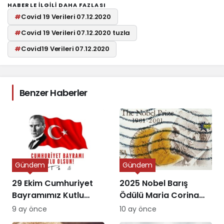
HABERLE ILGILI DAHA FAZLASI
#
Covid 19 Verileri 07.12.2020
#
Covid 19 Verileri 07.12.2020 tuzla
#
Covid19 Verileri 07.12.2020
Benzer Haberler
Gündem
Gündem
29 Ekim Cumhuriyet
2025 Nobel Barış
Bayramımız Kutlu
Ödülü Maria Corina
Olsun
Machado’ya Verildi
9 ay önce
10 ay önce