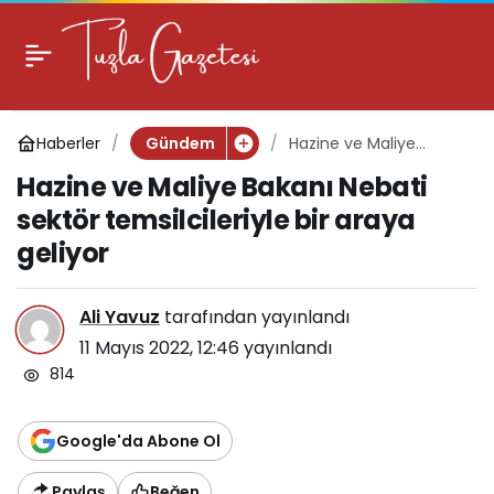
Hazine ve Maliye
Bakanı Nebati sektör
Haberler
Hazine ve Maliye
Gündem
temsilcileriyle bir araya
Bakanı Nebati sektör
Hazine ve Maliye Bakanı Nebati
temsilcileriyle bir araya
geliyor
geliyor
sektör temsilcileriyle bir araya
geliyor
Ali Yavuz
tarafından yayınlandı
11 Mayıs 2022, 12:46
yayınlandı
814
Google'da Abone Ol
Paylaş
Beğen