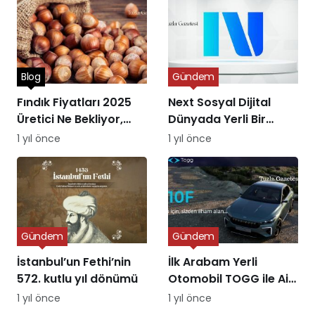
Blog
Gündem
Fındık Fiyatları 2025
Next Sosyal Dijital
Üretici Ne Bekliyor,
Dünyada Yerli Bir
Piyasa Ne Sunuyor?
Alternatifin Doğuşu
1 yıl önce
1 yıl önce
Gündem
Gündem
İstanbul’un Fethi’nin
İlk Arabam Yerli
572. kutlu yıl dönümü
Otomobil TOGG ile Aile
Destek Programı
1 yıl önce
1 yıl önce