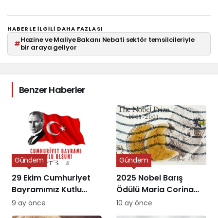
HABERLE ILGILI DAHA FAZLASI
Hazine ve Maliye Bakanı Nebati sektör temsilcileriyle
#
bir araya geliyor
Benzer Haberler
Gündem
Gündem
29 Ekim Cumhuriyet
2025 Nobel Barış
Bayramımız Kutlu
Ödülü Maria Corina
Olsun
Machado’ya Verildi
9 ay önce
10 ay önce