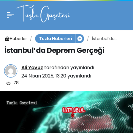
İstanbul’da Deprem
0
Gerçeği
Haberler
İstanbul’da
Tuzla Haberleri
Deprem
İstanbul’da Deprem Gerçeği
Gerçeği
Ali Yavuz
tarafından yayınlandı
24 Nisan 2025, 13:20
yayınlandı
78