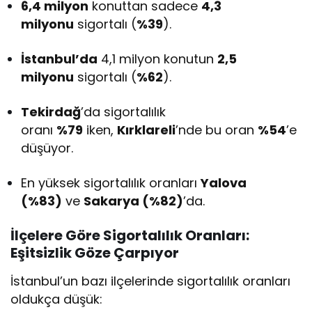
6,4 milyon
konuttan sadece
4,3
milyonu
sigortalı (
%39
).
İstanbul’da
4,1 milyon konutun
2,5
milyonu
sigortalı (
%62
).
Tekirdağ
’da sigortalılık
oranı
%79
iken,
Kırklareli
’nde bu oran
%54
’e
düşüyor.
En yüksek sigortalılık oranları
Yalova
(%83)
ve
Sakarya (%82)
’da.
İlçelere Göre Sigortalılık Oranları:
Eşitsizlik Göze Çarpıyor
İstanbul’un bazı ilçelerinde sigortalılık oranları
oldukça düşük: