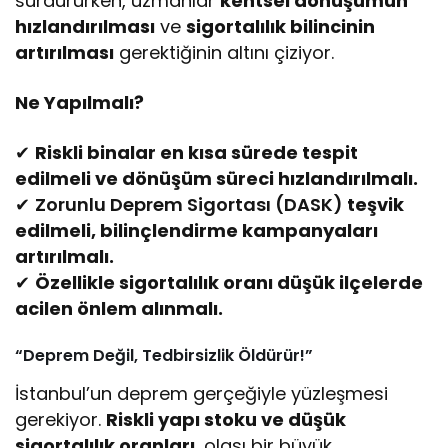
sürdürürken, uzmanlar
kentsel dönüşümün
hızlandırılması
ve
sigortalılık bilincinin
artırılması
gerektiğinin altını çiziyor.
Ne Yapılmalı?
✔
Riskli binalar en kısa sürede tespit
edilmeli ve dönüşüm süreci hızlandırılmalı.
✔
Zorunlu Deprem Sigortası (DASK)
teşvik
edilmeli, bilinçlendirme kampanyaları
artırılmalı.
✔
Özellikle sigortalılık oranı düşük ilçelerde
acilen önlem alınmalı.
“Deprem Değil, Tedbirsizlik Öldürür!”
İstanbul’un deprem gerçeğiyle yüzleşmesi
gerekiyor.
Riskli yapı stoku ve düşük
sigortalılık oranları
, olası bir büyük