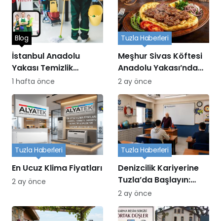
Blog
Tuzla Haberleri
İstanbul Anadolu
Meşhur Sivas Köftesi
Yakası Temizlik
Anadolu Yakası’nda
Hizmetleri
nerede yenir?
1 hafta önce
2 ay önce
Tuzla Haberleri
Tuzla Haberleri
En Ucuz Klima Fiyatları
Denizcilik Kariyerine
Tuzla’da Başlayın:
2 ay önce
Turgut Reis Eğitim
2 ay önce
Kurumu