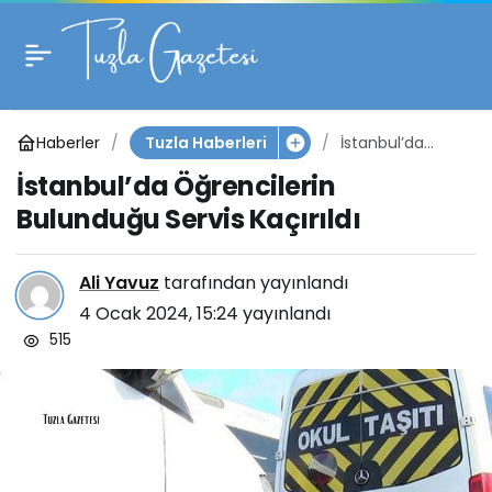
İstanbul’da
0
Öğrencilerin Bulunduğu
Haberler
İstanbul’da
Tuzla Haberleri
Servis Kaçırıldı
Öğrencilerin
İstanbul’da Öğrencilerin
Bulunduğu
Servis Kaçırıldı
Bulunduğu Servis Kaçırıldı
Ali Yavuz
tarafından yayınlandı
4 Ocak 2024, 15:24
yayınlandı
515