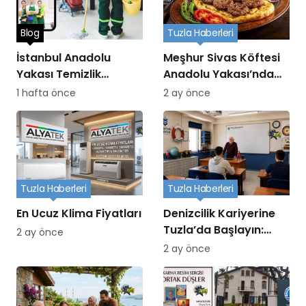
Blog
Tuzla Haberleri
İstanbul Anadolu
Meşhur Sivas Köftesi
Yakası Temizlik
Anadolu Yakası’nda
Hizmetleri
nerede yenir?
1 hafta önce
2 ay önce
Tuzla Haberleri
Tuzla Haberleri
En Ucuz Klima Fiyatları
Denizcilik Kariyerine
Tuzla’da Başlayın:
2 ay önce
Turgut Reis Eğitim
2 ay önce
Kurumu