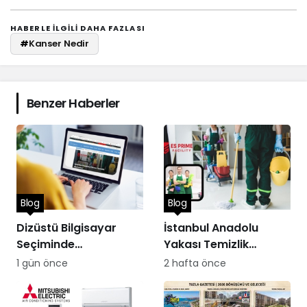
HABERLE ILGILI DAHA FAZLASI
#
Kanser Nedir
Benzer Haberler
Blog
Blog
Dizüstü Bilgisayar
İstanbul Anadolu
Seçiminde
Yakası Temizlik
Performans
Hizmetleri
1 gün önce
2 hafta önce