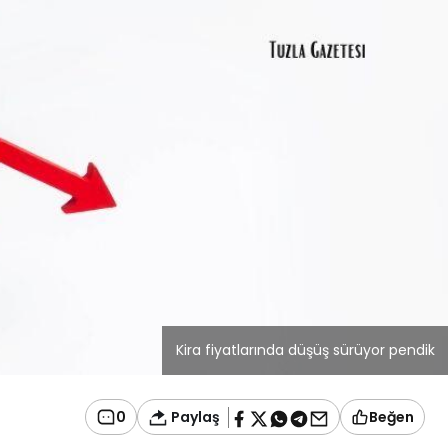
Blog
r
İstanbul Anadolu Yakası
rmans
Temizlik Hizmetleri
Kira fiyatlarında düşüş sürüyor pendik
Paylaş
0
Beğen