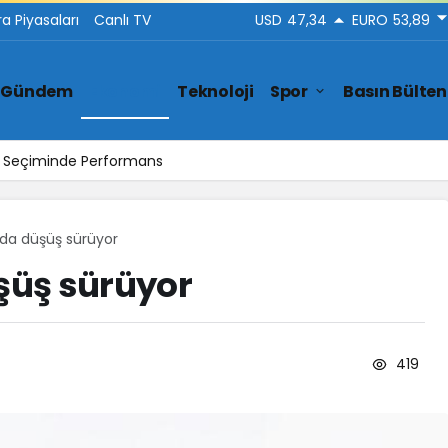
ra Piyasaları
Canlı TV
USD
47,34
EURO
53,89
Gündem
Ekonomi
Teknoloji
Spor
Basın Bülten
ar Seçiminde Performans
ında düşüş sürüyor
üşüş sürüyor
419