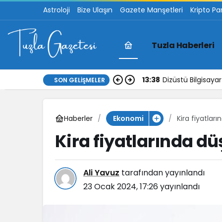
Astroloji
Bize Ulaşın
Gazete Manşetleri
Kripto Pa
Tuzla Haberleri
13:38
Dizüstü Bilgisay
SON GELIŞMELER
Haberler
Kira fiyatlar
Ekonomi
Kira fiyatlarında d
Ali Yavuz
tarafından yayınlandı
23 Ocak 2024, 17:26
yayınlandı