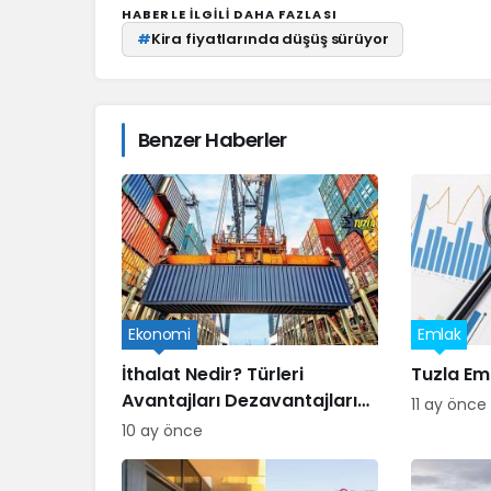
HABERLE ILGILI DAHA FAZLASI
#
Kira fiyatlarında düşüş sürüyor
Benzer Haberler
Ekonomi
Emlak
İthalat Nedir? Türleri
Tuzla Em
Avantajları Dezavantajları
11 ay önce
ve Süreçleri
10 ay önce