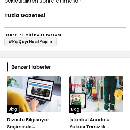
bekletildikten sonra atılmalıdır.
Tuzla Gazetesi
HABERLE ILGILI DAHA FAZLASI
#
Kış Çayı Nasıl Yapılır
Benzer Haberler
Blog
Blog
Dizüstü Bilgisayar
İstanbul Anadolu
Seçiminde
Yakası Temizlik