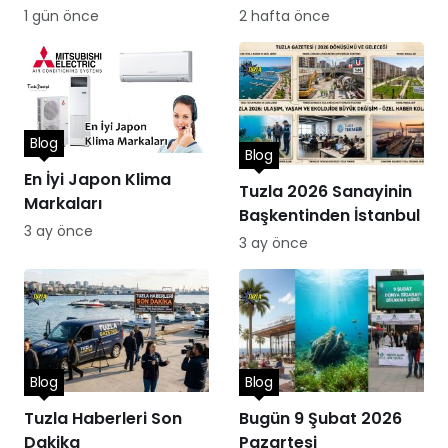
Performans
Hizmetleri
1 gün önce
2 hafta önce
Blog
Blog
En İyi Japon Klima
Tuzla 2026 Sanayinin
Markaları
Başkentinden İstanbul
3 ay önce
3 ay önce
Blog
Blog
Tuzla Haberleri Son
Bugün 9 Şubat 2026
Dakika
Pazartesi