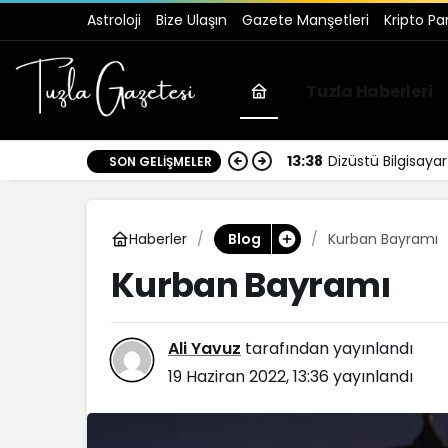
Astroloji
Bize Ulaşın
Gazete Manşetleri
Kripto Pa
Tuzla Haberleri
13:38
Dizüstü Bilgisay
SON GELIŞMELER
Haberler
Kurban Bayramı
Blog
Kurban Bayramı
Ali Yavuz
tarafından yayınlandı
19 Haziran 2022, 13:36
yayınlandı