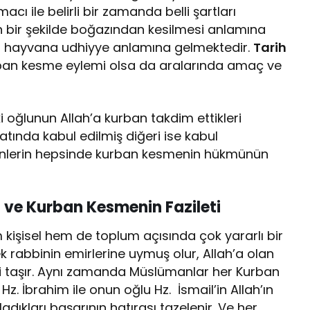
acı ile belirli bir zamanda belli şartları
n bir şekilde boğazından kesilmesi anlamına
en hayvana udhiyye anlamına gelmektedir.
Tarih
ban kesme eylemi olsa da aralarında amaç ve
 oğlunun Allah’a kurban takdim ettikleri
atında kabul edilmiş diğeri ise kabul
i dinlerin hepsinde kurban kesmenin hükmünün
ı ve
Kurban Kesmenin Fazileti
işisel hem de toplum açısında çok yararlı bir
k rabbinin emirlerine uymuş olur, Allah’a olan
ini taşır. Aynı zamanda Müslümanlar her Kurban
. İbrahim ile onun oğlu Hz. İsmail’in Allah’ın
dıkları başarının hatırası tazelenir. Ve her