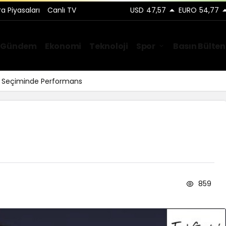
ra Piyasaları
Canlı TV
USD
47,57
EURO
54,77
Gündem
Ekonomi
Teknoloji
Spor
Basın Bülten
ar Seçiminde Performans
859