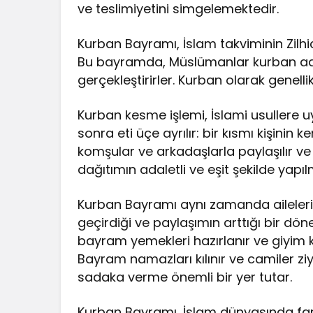
ve teslimiyetini simgelemektedir.
Kurban Bayramı, İslam takviminin Zilhi
Bu bayramda, Müslümanlar kurban adı v
gerçekleştirirler. Kurban olarak genellik
Kurban kesme işlemi, İslami usullere uy
sonra eti üçe ayrılır: bir kısmı kişinin ken
komşular ve arkadaşlarla paylaşılır ve 
dağıtımın adaletli ve eşit şekilde yapı
Kurban Bayramı aynı zamanda ailelerin
geçirdiği ve paylaşımın arttığı bir dö
bayram yemekleri hazırlanır ve giyim ku
Bayram namazları kılınır ve camiler ziy
sadaka verme önemli bir yer tutar.
Kurban Bayramı, İslam dünyasında farkl