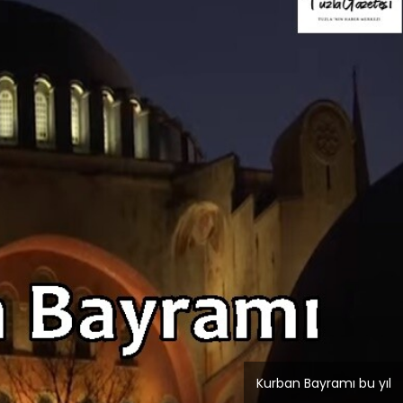
Blog
r
İstanbul Anadolu Yakası
rmans
Temizlik Hizmetleri
Kurban Bayramı bu yıl