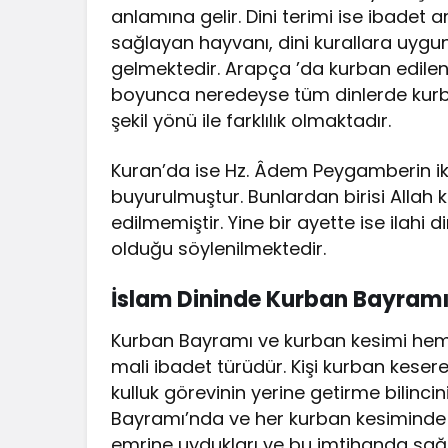
anlamına gelir. Dini terimi ise ibadet am
sağlayan hayvanı, dini kurallara uygu
gelmektedir. Arapça ’da kurban edil
boyunca neredeyse tüm dinlerde kur
şekil yönü ile farklılık olmaktadır.
Kuran’da ise Hz. Âdem Peygamberin iki
buyurulmuştur. Bunlardan birisi Allah k
edilmemiştir. Yine bir ayette ise ilah
olduğu söylenilmektedir.
İslam Dininde Kurban Bayram
Kurban Bayramı ve kurban kesimi hem k
mali ibadet türüdür. Kişi kurban kesere
kulluk görevinin yerine getirme bilinc
Bayramı’nda ve her kurban kesiminde Hz
emrine uydukları ve bu imtihanda sağla