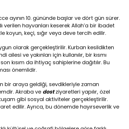
cce ayının 10. gününde başlar ve dört gün sürer.
erilen hayvanları keserek Allah’a bir ibadet
le koyun, keçi, sığır veya deve tercih edilir.
gun olarak gerçekleştirilir. Kurban kesildikten
di ailesi ve yakınları için kullanılır, bir kısmı
son kısım da ihtiyaç sahiplerine dağıtılır. Bu
lması önemlidir.
 bir araya geldiği, sevdikleriyle zaman
nemdir. Akraba ve
dost
ziyaretleri yapılır, özel
şam gibi sosyal aktiviteler gerçekleştirilir.
aret edilir. Ayrıca, bu dönemde hayırseverlik ve
ı kültürel ve coğrafi bölgelere göre farklı