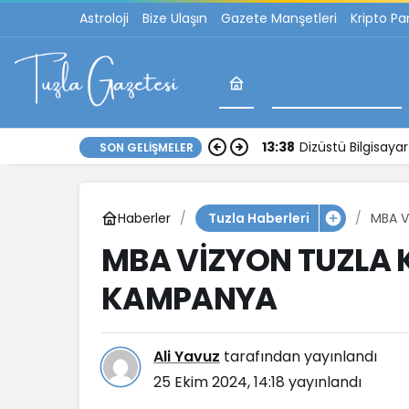
Astroloji
Bize Ulaşın
Gazete Manşetleri
Kripto Pa
Tuzla Haberleri
13:38
Dizüstü Bilgisay
SON GELIŞMELER
Haberler
MBA V
Tuzla Haberleri
MBA VİZYON TUZLA 
KAMPANYA
Ali Yavuz
tarafından yayınlandı
25 Ekim 2024, 14:18
yayınlandı