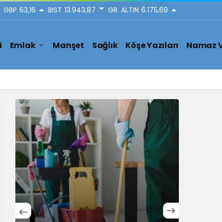
GBP
63,16
BIST
13.943,87
GR. ALTIN
6.175,69
i
Emlak
Manşet
Sağlık
Köşe Yazıları
Namaz V