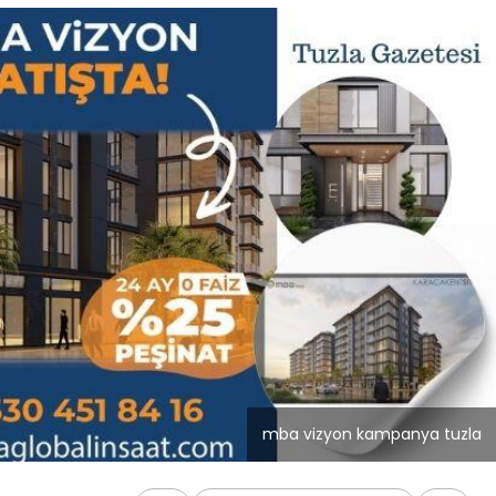
Blog
tü Bilgisayar
İstanbul Anado
minde Performans
Temizlik Hizmet
mba vizyon kampanya tuzla