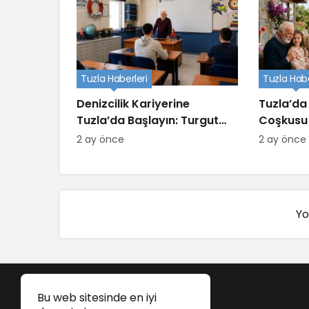
Tuzla Haberleri
Tuzla Habe
Denizcilik Kariyerine
Tuzla’da
Tuzla’da Başlayın: Turgut
Coşkusu
Reis Eğitim Kurumu
2 ay önce
2 ay önce
Yo
Bu web sitesinde en iyi