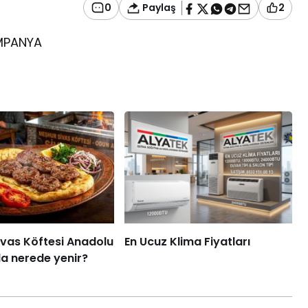
Paylaş
0
2
MPANYA
ivas Köftesi Anadolu
En Ucuz Klima Fiyatları
a nerede yenir?