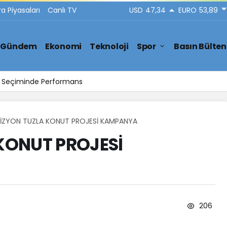
ra Piyasaları
Canlı TV
USD
47,34
EURO
53,89
Gündem
Ekonomi
Teknoloji
Spor
Basın Bülten
ar Seçiminde Performans
İZYON TUZLA KONUT PROJESİ KAMPANYA
KONUT PROJESİ
206