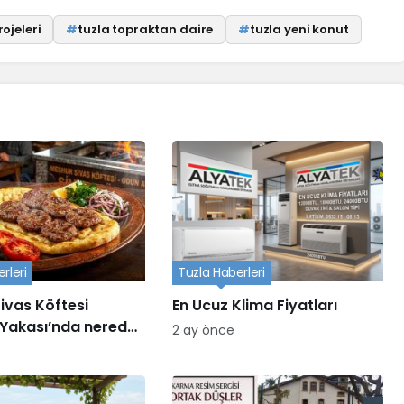
ojeleri
#
tuzla topraktan daire
#
tuzla yeni konut
rleri
Tuzla Haberleri
ivas Köftesi
En Ucuz Klima Fiyatları
Yakası’nda nerede
2 ay önce