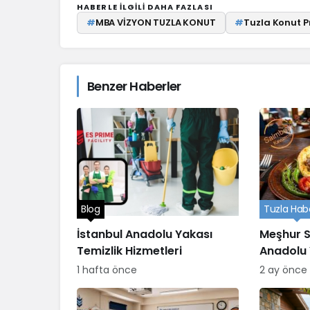
HABERLE ILGILI DAHA FAZLASI
#
MBA VİZYON TUZLA KONUT
#
Tuzla Konut Pr
Benzer Haberler
Blog
Tuzla Habe
İstanbul Anadolu Yakası
Meşhur S
Temizlik Hizmetleri
Anadolu 
yenir?
1 hafta önce
2 ay önce