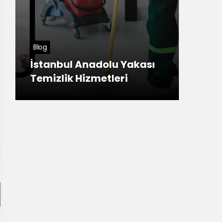
Tuzla Haberleri
Meşhur Sivas Köftesi
lu Yakası
Anadolu Yakası’nda
leri
nerede yenir?