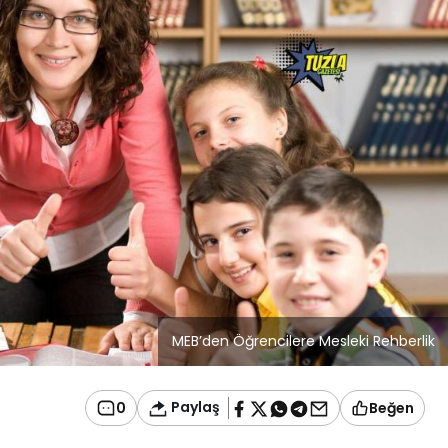
Blog
r
İstanbul Anadolu Yakası
rmans
Temizlik Hizmetleri
MEB’den Öğrencilere Mesleki Rehberlik
Paylaş
0
Beğen