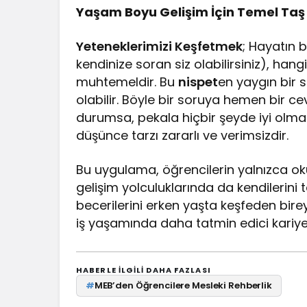
Yaşam Boyu Gelişim İçin Temel Taş
Yeteneklerimizi Keşfetmek
; Hayatın b
kendinize soran siz olabilirsiniz), ha
muhtemeldir. Bu
nispet
en yaygın bir s
olabilir. Böyle bir soruya hemen bir c
durumsa, pekala hiçbir şeyde iyi olmadı
düşünce tarzı zararlı ve verimsizdir.
Bu uygulama, öğrencilerin yalnızca o
gelişim yolculuklarında da kendilerini 
becerilerini erken yaşta keşfeden bi
iş yaşamında daha tatmin edici kariyer
HABERLE ILGILI DAHA FAZLASI
#
MEB’den Öğrencilere Mesleki Rehberlik