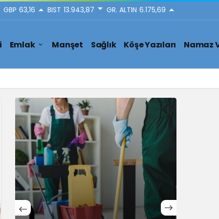
GBP
63,16
BIST
13.943,87
GR. ALTIN
6.175,69
i
Emlak
Manşet
Sağlık
Köşe Yazıları
Namaz V