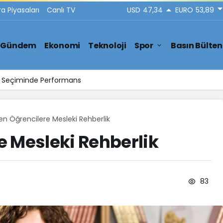
ra Piyasaları
Canlı TV
USD
47,34
EURO
53,89
Gündem
Ekonomi
Teknoloji
Spor
Basın Bülten
Yakası Temizlik Hizmetleri
en Öğrencilere Mesleki Rehberlik
 Mesleki Rehberlik
83