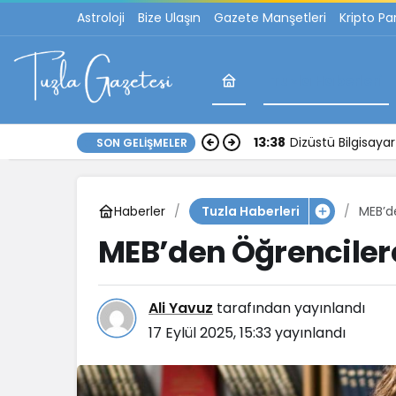
Astroloji
Bize Ulaşın
Gazete Manşetleri
Kripto Pa
Tuzla Haberleri
17:30
İstanbul Anadolu 
SON GELIŞMELER
Haberler
MEB’d
Tuzla Haberleri
MEB’den Öğrencilere
Ali Yavuz
tarafından yayınlandı
17 Eylül 2025, 15:33
yayınlandı