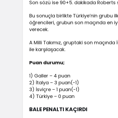
Son sözü ise 90+5. dakikada Roberts sö
Bu sonuçla birlikte Türkiye’nin grubu i
öğrencileri, grubun son maçında en i
verecek.
A Milli Takımız, gruptaki son maçında İs
ile karşılaşacak.
Puan durumu;
1) Galler – 4 puan
2) İtalya – 3 puan(-1)
3) İsviçre – 1 puan(-1)
4) Türkiye – 0 puan
BALE PENALTI KAÇIRDI