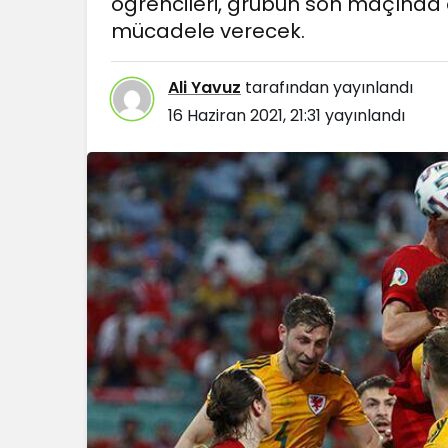
öğrencileri, grubun son maçında e
mücadele verecek.
Ali Yavuz
tarafından yayınlandı
Blog
16 Haziran 2021, 21:31
yayınlandı
Dizüstü Bilgis
Seçiminde Pe