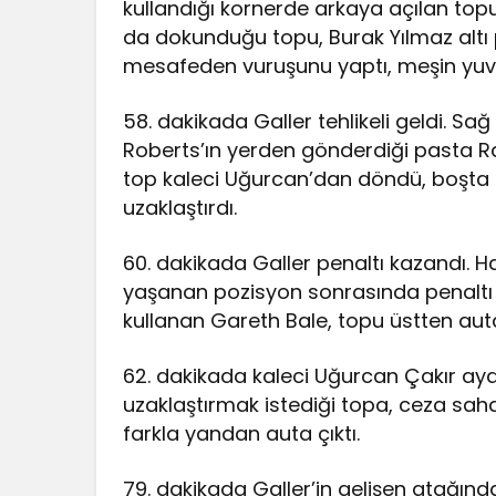
kullandığı kornerde arkaya açılan topu 
da dokunduğu topu, Burak Yılmaz altı 
mesafeden vuruşunu yaptı, meşin yuvar
58. dakikada Galler tehlikeli geldi. 
Roberts’ın yerden gönderdiği pasta R
top kaleci Uğurcan’dan döndü, boşta 
uzaklaştırdı.
60. dakikada Galler penaltı kazandı. Ha
yaşanan pozisyon sonrasında penaltı no
kullanan Gareth Bale, topu üstten aut
62. dakikada kaleci Uğurcan Çakır aya
uzaklaştırmak istediği topa, ceza sah
farkla yandan auta çıktı.
79. dakikada Galler’in gelişen atağın