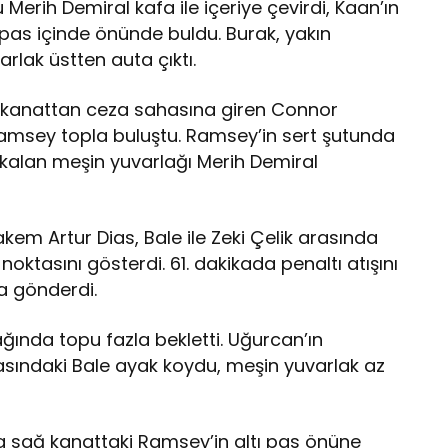
Merih Demiral kafa ile içeriye çevirdi, Kaan’ın
pas içinde önünde buldu. Burak, yakın
lak üstten auta çıktı.
Sağ kanattan ceza sahasına giren Connor
amsey topla buluştu. Ramsey’in sert şutunda
kalan meşin yuvarlağı Merih Demiral
kem Artur Dias, Bale ile Zeki Çelik arasında
ktasını gösterdi. 61. dakikada penaltı atışını
a gönderdi.
ğında topu fazla bekletti. Uğurcan’ın
asındaki Bale ayak koydu, meşin yuvarlak az
da sağ kanattaki Ramsey’in altı pas önüne