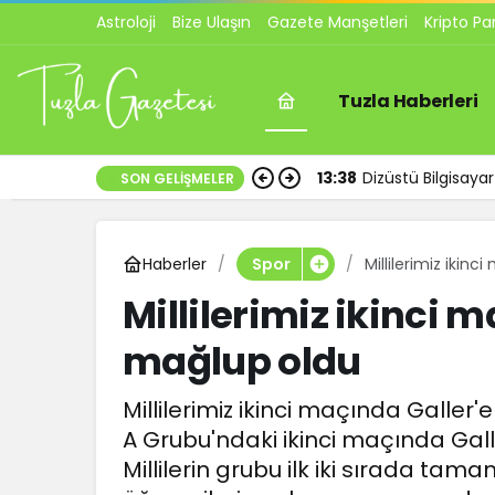
Astroloji
Bize Ulaşın
Gazete Manşetleri
Kripto Pa
Tuzla Haberleri
13:38
Dizüstü Bilgisay
SON GELIŞMELER
Haberler
Millilerimiz ikin
Spor
Millilerimiz ikinci 
mağlup oldu
Millilerimiz ikinci maçında Galler
A Grubu'ndaki ikinci maçında Gall
Millilerin grubu ilk iki sırada ta