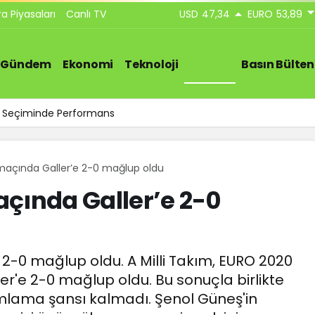
ra Piyasaları
Canlı TV
USD
47,34
EURO
53,89
Gündem
Ekonomi
Teknoloji
Spor
Basın Bülten
ar Seçiminde Performans
ci maçında Galler’e 2-0 mağlup oldu
maçında Galler’e 2-0
'e 2-0 mağlup oldu. A Milli Takım, EURO 2020
er'e 2-0 mağlup oldu. Bu sonuçla birlikte
mamlama şansı kalmadı. Şenol Güneş'in