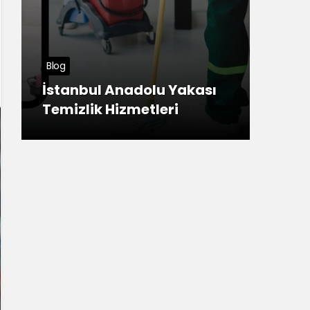
Tuzla Haberleri
Meşhur Sivas Köftesi
ı
Anadolu Yakası’nda
nerede yenir?