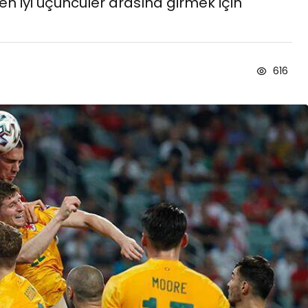
n iyi üçüncüler arasına girmek için
Blog
616
ayar
İstanbul Anadolu Yakas
rformans
Temizlik Hizmetleri