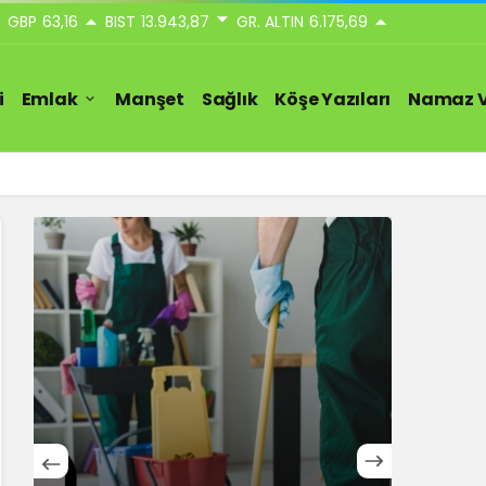
GBP
63,16
BIST
13.943,87
GR. ALTIN
6.175,69
i
Emlak
Manşet
Sağlık
Köşe Yazıları
Namaz V