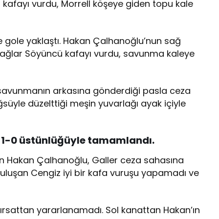
afayı vurdu, Morrell köşeye giden topu kale
le gole yaklaştı. Hakan Çalhanoğlu’nun sağ
Çağlar Söyüncü kafayı vurdu, savunma kaleye
n savunmanın arkasına gönderdiği pasla ceza
yle düzelttiği meşin yuvarlağı ayak içiyle
in 1-0 üstünlüğüyle tamamlandı.
an Hakan Çalhanoğlu, Galler ceza sahasına
buluşan Cengiz iyi bir kafa vuruşu yapamadı ve
 fırsattan yararlanamadı. Sol kanattan Hakan’ın