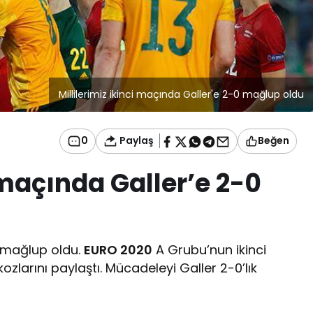
Millilerimiz ikinci maçında Galler'e 2-0 mağlup oldu
Paylaş
0
Beğen
i maçında Galler’e 2-0
0 mağlup oldu.
EURO 2020
A Grubu’nun ikinci
ozlarını paylaştı. Mücadeleyi Galler 2-0’lık