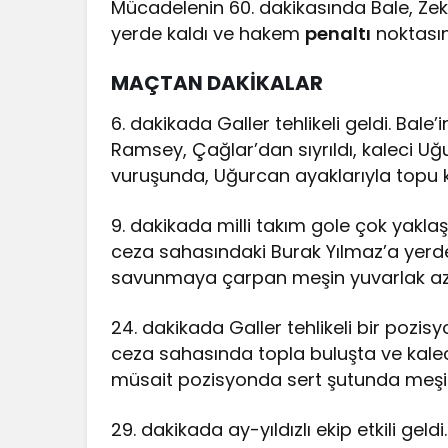
Mücadelenin 60. dakikasında Bale, Zeki
yerde kaldı ve hakem
penaltı
noktasın
MAÇTAN DAKİKALAR
6. dakikada Galler tehlikeli geldi. Ba
Ramsey, Çağlar’dan sıyrıldı, kaleci Uğ
vuruşunda, Uğurcan ayaklarıyla topu k
9. dakikada milli takım gole çok yakla
ceza sahasındaki Burak Yılmaz’a yerde
savunmaya çarpan meşin yuvarlak az f
24. dakikada Galler tehlikeli bir pozi
ceza sahasında topla buluşta ve kaleci
müsait pozisyonda sert şutunda meşin 
29. dakikada ay-yıldızlı ekip etkili gel