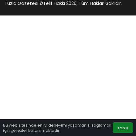
Tuzla Gazetesi ©
Telif Hakkı 2026, Tüm Hakları Saklıdır.
Bu web sitesinde en iyi deneyimi yaşamanızı sağlamak
Kabul
için çerezler kullanılmaktadır.
Anasayfa
Akış
Hesabım