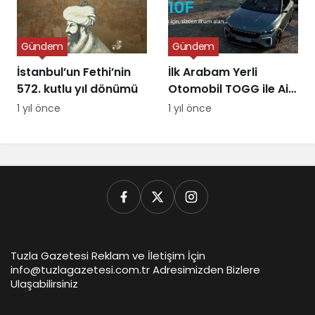
Gündem
Gündem
İstanbul’un Fethi’nin
İlk Arabam Yerli
572. kutlu yıl dönümü
Otomobil TOGG ile Aile
Destek Programı
1 yıl önce
1 yıl önce
Tuzla Gazetesi Reklam ve İletişim İçin
info@tuzlagazetesi.com.tr Adresimizden Bizlere
Ulaşabilirsiniz