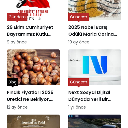
Gündem
Gündem
29 Ekim Cumhuriyet
2025 Nobel Barış
Bayramımız Kutlu
Ödülü Maria Corina
Olsun
Machado’ya Verildi
9 ay önce
10 ay önce
Blog
Gündem
Fındık Fiyatları 2025
Next Sosyal Dijital
Üretici Ne Bekliyor,
Dünyada Yerli Bir
Piyasa Ne Sunuyor?
Alternatifin Doğuşu
12 ay önce
1 yıl önce