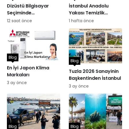
Dizüstü Bilgisayar
İstanbul Anadolu
Seçiminde
Yakası Temizlik
Performans
Hizmetleri
12 saat önce
1 hafta önce
Blog
Blog
En İyi Japon Klima
Tuzla 2026 Sanayinin
Markaları
Başkentinden İstanbul
3 ay önce
3 ay önce
Blog
Blog