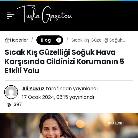
Sıcak Kış Güzelliği
0
Soğuk Hava Karşısında
Haberler
Sıcak Kış Güzelliği Soğuk
Blog
Cildinizi Korumanın 5
Hava Karşısında Cildinizi
Sıcak Kış Güzelliği Soğuk Hava
Korumanın 5 Etkili Yolu
Etkili Yolu
Karşısında Cildinizi Korumanın 5
Etkili Yolu
Ali Yavuz
tarafından yayınlandı
17 Ocak 2024, 08:15
yayınlandı
397