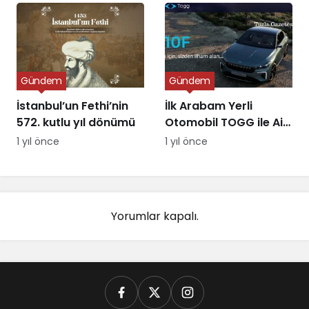
Gündem
Gündem
İstanbul’un Fethi’nin
İlk Arabam Yerli
572. kutlu yıl dönümü
Otomobil TOGG ile Aile
Destek Programı
1 yıl önce
1 yıl önce
Yorumlar kapalı.