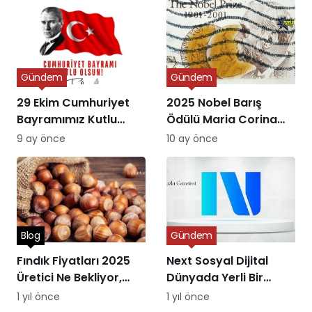
Gündem
Gündem
29 Ekim Cumhuriyet
2025 Nobel Barış
Bayramımız Kutlu
Ödülü Maria Corina
Olsun
Machado’ya Verildi
9 ay önce
10 ay önce
Blog
Gündem
Fındık Fiyatları 2025
Next Sosyal Dijital
Üretici Ne Bekliyor,
Dünyada Yerli Bir
Piyasa Ne Sunuyor?
Alternatifin Doğuşu
1 yıl önce
1 yıl önce