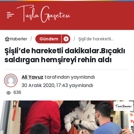
Şişli’de hareketli
0
dakikalar.Bıçaklı
Haberler
Şişli’de hareketli
Gündem
saldırgan hemşireyi
dakikalar.Bıçaklı
Şişli’de hareketli dakikalar.Bıçaklı
saldırgan hemşireyi
rehin aldı
rehin aldı
saldırgan hemşireyi rehin aldı
Ali Yavuz
tarafından yayınlandı
30 Aralık 2020, 17:43
yayınlandı
636