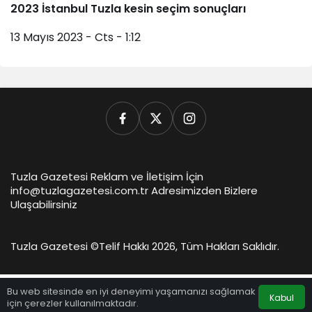
2023 İstanbul Tuzla kesin seçim sonuçları
13 Mayıs 2023 - Cts - 1:12
Tuzla Gazetesi Reklam ve İletişim İçin
info@tuzlagazetesi.com.tr Adresimizden Bizlere
Ulaşabilirsiniz
Tuzla Gazetesi ©
Telif Hakkı 2026, Tüm Hakları Saklıdır.
Bu web sitesinde en iyi deneyimi yaşamanızı sağlamak
Kabul
için çerezler kullanılmaktadır.
Anasayfa
Akış
Hesabım