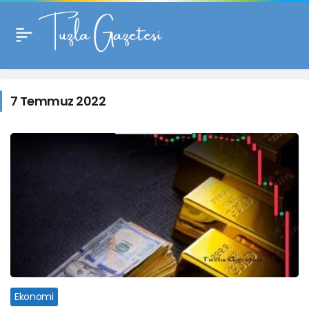
7
Temmuz
7 Temmuz 2022
2022
Haberleri
Ekonomi