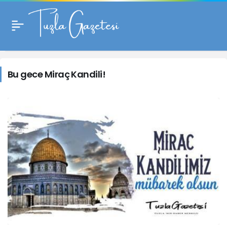
Bu
gece
Bu gece Miraç Kandili!
Miraç
Kandili!
Haberleri