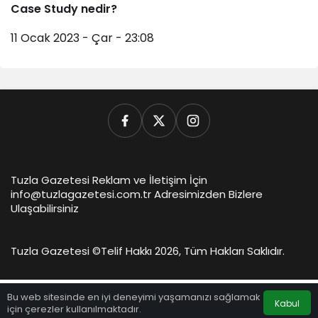
Case Study nedir?
11 Ocak 2023 - Çar - 23:08
Tuzla Gazetesi Reklam ve İletişim İçin
info@tuzlagazetesi.com.tr Adresimizden Bizlere
Ulaşabilirsiniz
Tuzla Gazetesi ©
Telif Hakkı 2026, Tüm Hakları Saklıdır.
Bu web sitesinde en iyi deneyimi yaşamanızı sağlamak
Kabul
için çerezler kullanılmaktadır.
Anasayfa
Akış
Hesabım